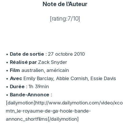
Note de l’Auteur
[rating:7/10]
•
Date de sortie
: 27 octobre 2010
•
Réalisé par
Zack Snyder
•
Film
australien, américain
•
Avec
Emily Barclay, Abbie Cornish, Essie Davis
•
Durée
: 1h 39min
•
Bande-Annonce
:
[dailymotion]http://www.dailymotion.com/video/xco
mtn_le-royaume-de-ga-hoole-bande-
annonc_shortfilms[/dailymotion]