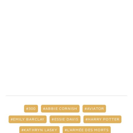
300
ABBIE CORNISH
AVIATOR
EMILY BARCLAY
ESSIE DAVIS
HARRY POTTER
KATHRYN LASKY
L'ARMÉE DES MORTS