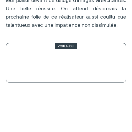
leur plaisir devant ce déluge d’images virevoltantes.
Une belle réussite. On attend désormais la
prochaine folie de ce réalisateur aussi couillu que
talentueux avec une impatience non dissimulée.
VOIR AUSSI
4
The Plague, le meilleur film de
requins sans requins