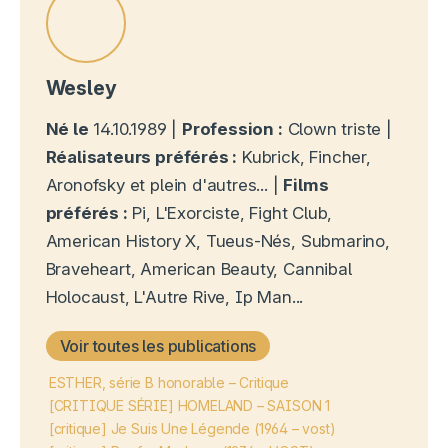
Wesley
Né le
14.10.1989 |
Profession :
Clown triste |
Réalisateurs préférés :
Kubrick, Fincher,
Aronofsky et plein d'autres... |
Films
préférés :
Pi, L'Exorciste, Fight Club,
American History X, Tueus-Nés, Submarino,
Braveheart, American Beauty, Cannibal
Holocaust, L'Autre Rive, Ip Man...
Voir toutes les publications
ESTHER, série B honorable – Critique
[CRITIQUE SÉRIE] HOMELAND – SAISON 1
[critique] Je Suis Une Légende (1964 – vost)