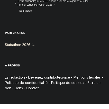
Ordre chronologique MCU : dans quel ordre regarder tous les
films et séries Marvel en 2026 ?
TeamMarvel
PARTENAIRES
Stabathon 2026 🔪
À PROPOS
La rédaction
-
Devenez contributeur·rice
-
Mentions légales
-
Politique de confidentialité
-
Politique de cookies
-
Faire un
don
-
Liens
-
Contact