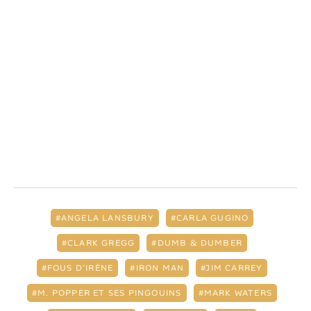
ANGELA LANSBURY
CARLA GUGINO
CLARK GREGG
DUMB & DUMBER
FOUS D’IRÈNE
IRON MAN
JIM CARREY
M. POPPER ET SES PINGOUINS
MARK WATERS