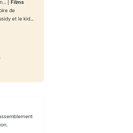
... |
Films
oire de
dy et le kid...
e
 Rassemblement
ion.