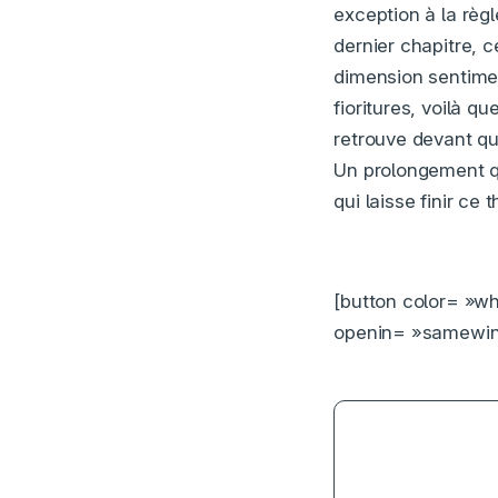
exception à la règle
dernier chapitre, c
dimension sentimen
fioritures, voilà 
retrouve devant qu
Un prolongement qu’
qui laisse finir ce
[button color= »wh
openin= »samewind
3