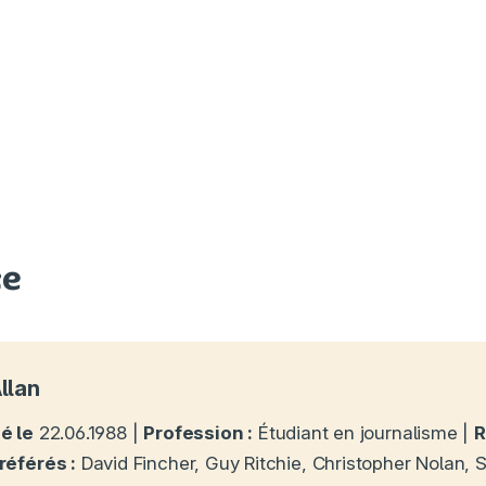
ce
llan
é le
22.06.1988 |
Profession :
Étudiant en journalisme |
R
référés :
David Fincher, Guy Ritchie, Christopher Nolan, 