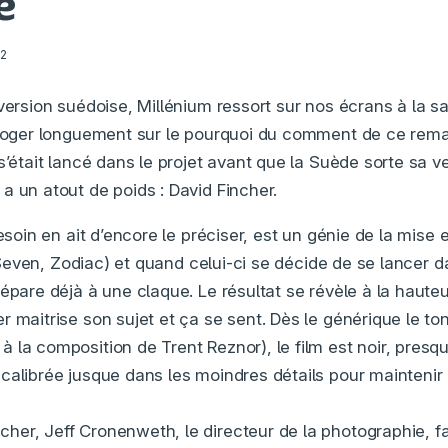
e
12
 version suédoise, Millénium ressort sur nos écrans à la 
rroger longuement sur le pourquoi du comment de ce remak
s’était lancé dans le projet avant que la Suède sorte sa v
a un atout de poids : David Fincher.
besoin en ait d’encore le préciser, est un génie de la mise
t (Seven, Zodiac) et quand celui-ci se décide de se lancer 
répare déjà à une claque. Le résultat se révèle à la haute
r maitrise son sujet et ça se sent. Dès le générique le to
 la composition de Trent Reznor), le film est noir, presq
calibrée jusque dans les moindres détails pour mainteni
er, Jeff Cronenweth, le directeur de la photographie, fa