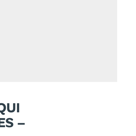
QUI
ES –