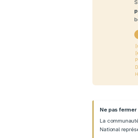
S
p
b
[
[
P
D
H
Ne pas fermer 
La communauté 
National représe