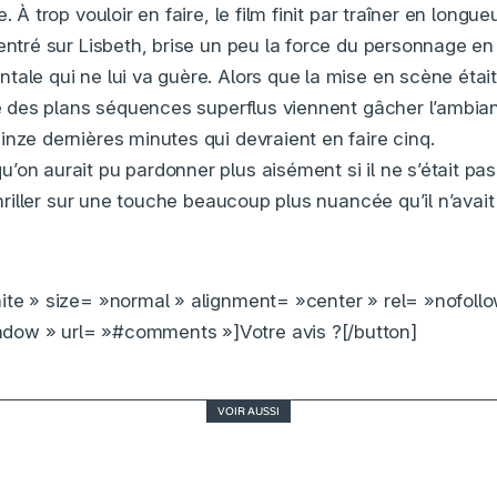
. À trop vouloir en faire, le film finit par traîner en longueu
entré sur Lisbeth, brise un peu la force du personnage en
tale qui ne lui va guère. Alors que la mise en scène était
que des plans séquences superflus viennent gâcher l’ambian
inze dernières minutes qui devraient en faire cinq.
on aurait pu pardonner plus aisément si il ne s’était pas t
 thriller sur une touche beaucoup plus nuancée qu’il n’av
ite » size= »normal » alignment= »center » rel= »nofoll
ow » url= »#comments »]Votre avis ?[/button]
VOIR AUSSI
The Fall Guy, the bonne (petite) surprise