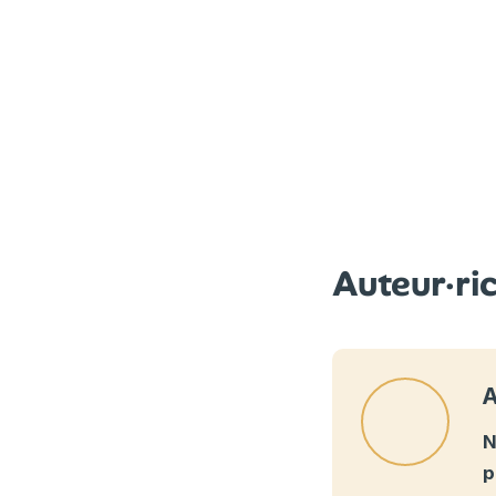
Auteur·ri
A
N
p