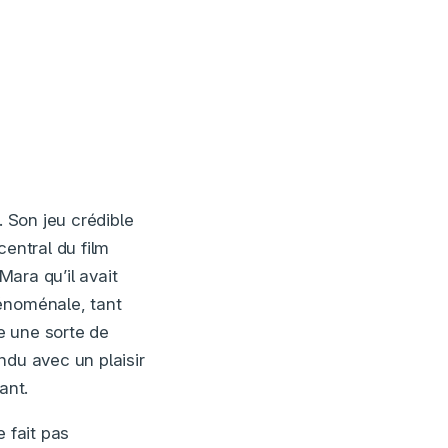
,
. Son jeu crédible
central du film
Mara qu’il avait
hénoménale, tant
e une sorte de
ndu avec un plaisir
ant.
 fait pas