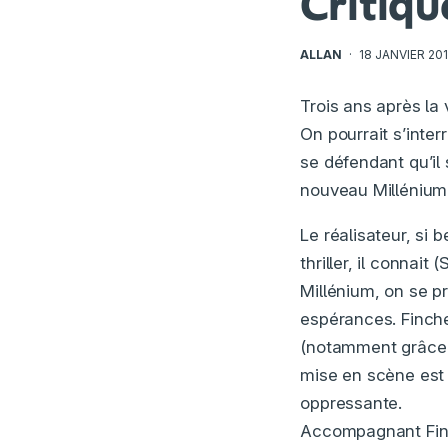
Critiqu
ALLAN
·
18 JANVIER 20
Trois ans après la
On pourrait s’inte
se défendant qu’il 
nouveau Millénium 
Le réalisateur, si 
thriller, il connai
Millénium, on se p
espérances. Finche
(notamment grâce à
mise en scène est 
oppressante.
Accompagnant Finch