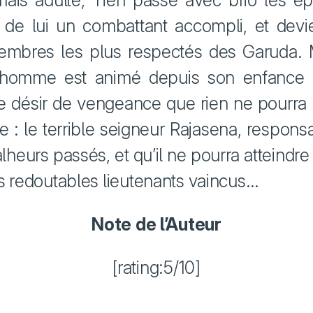
ais adulte, Tien passe avec brio les é
t de lui un combattant accompli, et devie
mbres les plus respectés des Garuda. 
 homme est animé depuis son enfance 
 désir de vengeance que rien ne pourra a
le : le terrible seigneur Rajasena, respons
lheurs passés, et qu’il ne pourra atteindre
es redoutables lieutenants vaincus…
Note de l’Auteur
[rating:5/10]