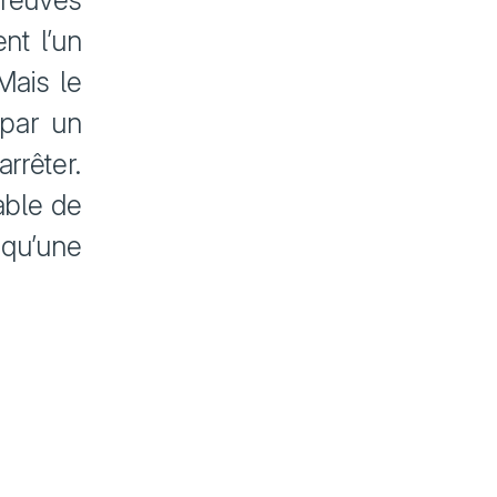
preuves
nt l’un
Mais le
par un
rrêter.
able de
 qu’une