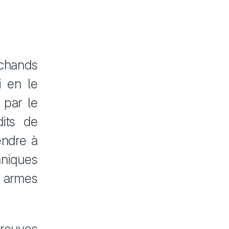
chands
i en le
 par le
its de
endre à
hniques
 armes