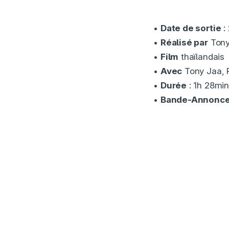
•
Date de sortie
: 
•
Réalisé par
Tony
•
Film
thaïlandais
•
Avec
Tony Jaa, P
•
Durée
: 1h 28min
•
Bande-Annonc