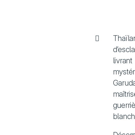
Thaïl
d’escl
livran
mysté
Garuda
maîtri
guerr
blanch