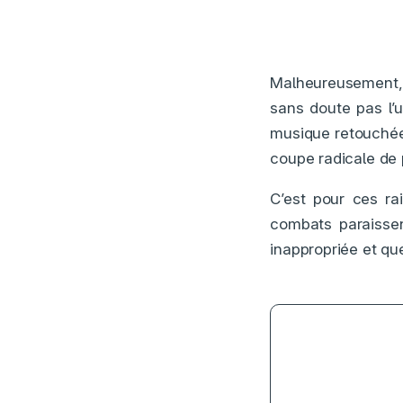
Malheureusement, 
sans doute pas l’u
musique retouchée 
coupe radicale de p
C’est pour ces ra
combats paraisse
inappropriée et que
3.5