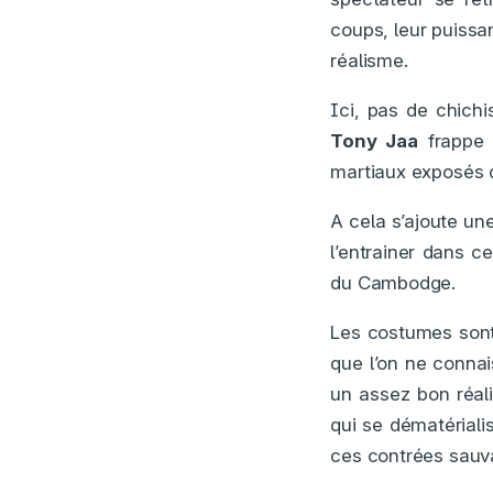
coups, leur puissa
réalisme.
Ici, pas de chichi
Tony Jaa
frappe 
martiaux exposés d
A cela s’ajoute u
l’entrainer dans c
du Cambodge.
Les costumes sont
que l’on ne connai
un assez bon réalis
qui se dématériali
ces contrées sauva