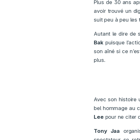
Plus de 30 ans apr
avoir trouvé un d
suit peu à peu les 
Autant le dire de 
Bak
puisque l’acti
son aîné si ce n’es
plus.
Avec son histoire 
bel hommage au c
Lee
pour ne citer 
Tony Jaa
organi
spectateur se ret