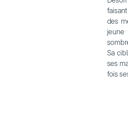
Désorm
faisan
des me
jeune
sombre
Sa cib
ses ma
fois s