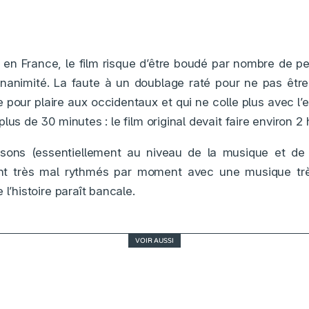
en France, le film risque d’être boudé par nombre de pe
nanimité. La faute à un doublage raté pour ne pas être
pour plaire aux occidentaux et qui ne colle plus avec l’es
lus de 30 minutes : le film original devait faire environ 2
isons (essentiellement au niveau de la musique et de
nt très mal rythmés par moment avec une musique trè
 l’histoire paraît bancale.
VOIR AUSSI
Le grand bain, un feel-good movie tendre