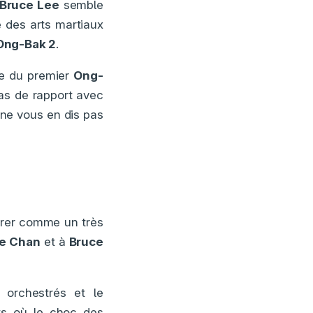
Bruce Lee
semble
e des arts martiaux
Ong-Bak 2
.
cte du premier
Ong-
pas de rapport avec
e ne vous en dis pas
dérer comme un très
ie Chan
et à
Bruce
orchestrés et le
nts où le choc des