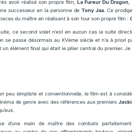
ès avoir réalisé son propre film,
La Fureur Du Dragon
,
igne successeur en la personne de
Tony Jaa
. Ce prodig
traces du maître en réalisant à son tour son propre film :
suite, ce second volet n’est en aucun cas la suite dire
on se passe désormais au XVème siècle et n’a à priori 
t un élément final qui était le pilier central du premier. J
un peu simpliste et conventionnelle, le film est à consi
inéma de genre avec des références aux premiers
Jack
qu’eux.
se d’une main de maître des combats parfaitement 
rouve au centre de ces affrontements brutaux, viole