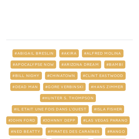
ABIGAIL BRESLIN
AKIRA
ALFRED MOLINA
APOCALYPSE NOW
ARIZONA DREAM
BAMBI
BILL NIGHY
CHINATOWN
CLINT EASTWOOD
DEAD MAN
GORE VERBINSKI
HANS ZIMMER
HUNTER S. THOMPSON
IL ETAIT UNE FOIS DANS L'OUEST
ISLA FISHER
JOHN FORD
JOHNNY DEPP
LAS VEGAS PARANO
NED BEATTY
PIRATES DES CARAÏBES
RANGO