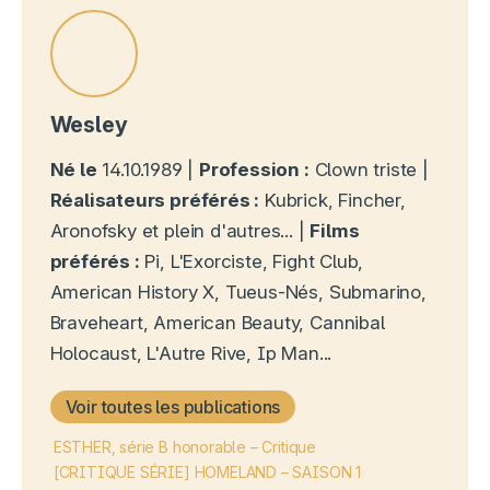
Wesley
Né le
14.10.1989 |
Profession :
Clown triste |
Réalisateurs préférés :
Kubrick, Fincher,
Aronofsky et plein d'autres... |
Films
préférés :
Pi, L'Exorciste, Fight Club,
American History X, Tueus-Nés, Submarino,
Braveheart, American Beauty, Cannibal
Holocaust, L'Autre Rive, Ip Man...
Voir toutes les publications
ESTHER, série B honorable – Critique
[CRITIQUE SÉRIE] HOMELAND – SAISON 1