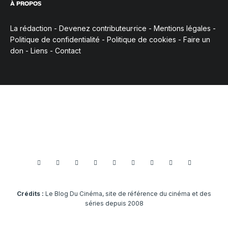
À PROPOS
La rédaction
-
Devenez contributeur·rice
-
Mentions légales
-
Politique de confidentialité
-
Politique de cookies
-
Faire un
don
-
Liens
-
Contact
Crédits :
Le Blog Du Cinéma, site de référence du cinéma et des
séries depuis 2008