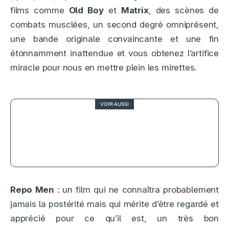
films comme
Old Boy
et
Matrix
, des scènes de
combats musclées, un second degré omniprésent,
une bande originale convaincante et une fin
étonnamment inattendue et vous obtenez l’artifice
miracle pour nous en mettre plein les mirettes.
VOIR AUSSI
4
007 SPECTRE, une (possible) fin
d’ère réussie !
Repo Men
: un film qui ne connaîtra probablement
jamais la postérité mais qui mérite d’être regardé et
apprécié pour ce qu’il est, un très bon