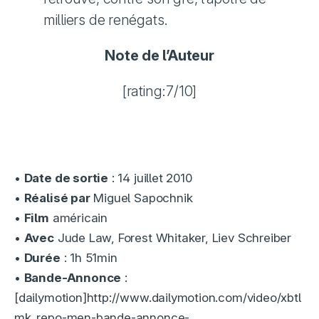
milliers de renégats.
Note de l’Auteur
[rating:7/10]
•
Date de sortie
: 14 juillet 2010
•
Réalisé par
Miguel Sapochnik
•
Film
américain
•
Avec
Jude Law, Forest Whitaker, Liev Schreiber
•
Durée
: 1h 51min
•
Bande-Annonce
:
[dailymotion]http://www.dailymotion.com/video/xbtl
mk_repo-men-bande-annonce-