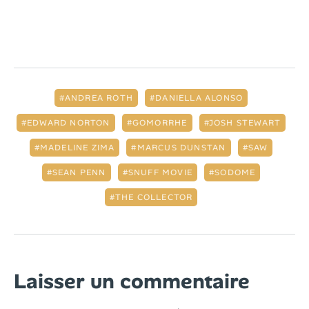
ANDREA ROTH
DANIELLA ALONSO
EDWARD NORTON
GOMORRHE
JOSH STEWART
MADELINE ZIMA
MARCUS DUNSTAN
SAW
SEAN PENN
SNUFF MOVIE
SODOME
THE COLLECTOR
Laisser un commentaire