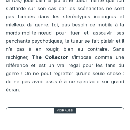
la fois) joue bien le jeu et le tueur mérite que l’on
s’attarde sur son cas car les scénaristes ne sont
pas tombés dans les stéréotypes incongrus et
mielleux du genre. Ici, pas besoin de mobile à la
mords-moi-le-nœud pour tuer et assouvir ses
penchants psychotiques, le tueur se fait plaisir et il
n’a pas à en rougir, bien au contraire. Sans
rechigner,
The Collector
s’impose comme une
référence et est un vrai régal pour les fans du
genre ! On ne peut regretter qu’une seule chose :
de ne pas avoir assisté à ce spectacle sur grand
écran.
VOIR AUSSI
3
Bons baisers de Bruges, quand le
polar se perd dans la brume