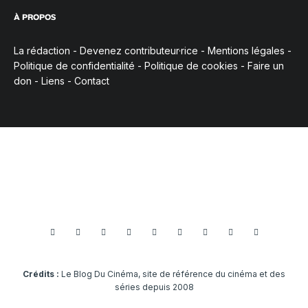
À PROPOS
La rédaction
-
Devenez contributeur·rice
-
Mentions légales
-
Politique de confidentialité
-
Politique de cookies
-
Faire un
don
-
Liens
-
Contact
Crédits :
Le Blog Du Cinéma, site de référence du cinéma et des
séries depuis 2008