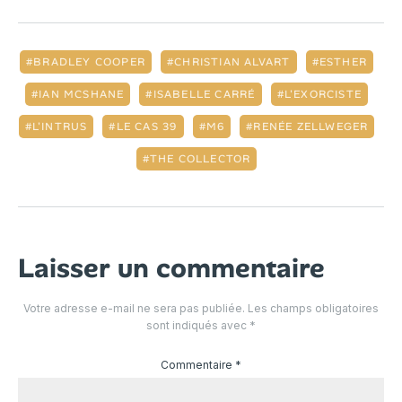
BRADLEY COOPER
CHRISTIAN ALVART
ESTHER
IAN MCSHANE
ISABELLE CARRÉ
L'EXORCISTE
L'INTRUS
LE CAS 39
M6
RENÉE ZELLWEGER
THE COLLECTOR
Laisser un commentaire
Votre adresse e-mail ne sera pas publiée.
Les champs obligatoires
sont indiqués avec
*
Commentaire
*