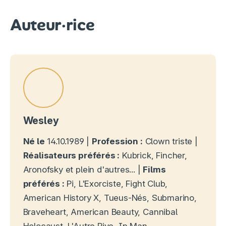
Auteur·rice
Wesley
Né le
14.10.1989 |
Profession :
Clown triste |
Réalisateurs préférés :
Kubrick, Fincher,
Aronofsky et plein d'autres... |
Films
préférés :
Pi, L'Exorciste, Fight Club,
American History X, Tueus-Nés, Submarino,
Braveheart, American Beauty, Cannibal
Holocaust, L'Autre Rive, Ip Man...