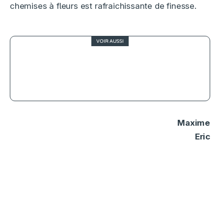
chemises à fleurs est rafraichissante de finesse.
VOIR AUSSI
3.5
Destination finale Bloodlines,
come-back macabre
Maxime
Eric