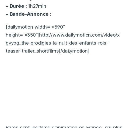
•
Durée
: 1h27min
•
Bande-Annonce
:
[dailymotion width= »590″
height= »350″]http://www.dailymotion.com/video/x
gvybg_the-prodigies-la-nuit-des-enfants-rois-
teaser-trailer_shortfilms[/dailymotion]
Rares sont les films d’animation en France, qui plus