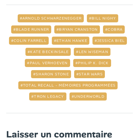
ARNOLD SCHWARZENEGGER
BILL NIGHY
BLADE RUNNER
BRYAN CRANSTON
COBRA
COLIN FARRELL
ETHAN HAWKE
JESSICA BIEL
KATE BECKINSALE
LEN WISEMAN
PAUL VERHOEVEN
PHILIP K. DICK
SHARON STONE
STAR WARS
TOTAL RECALL - MÉMOIRES PROGRAMMÉES
TRON LEGACY
UNDERWORLD
Laisser un commentaire