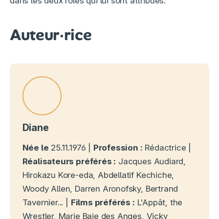
dans les deux rôles qui lui sont attribués.
Auteur·rice
Diane
Née le
25.11.1976 |
Profession :
Rédactrice |
Réalisateurs préférés :
Jacques Audiard,
Hirokazu Kore-eda, Abdellatif Kechiche,
Woody Allen, Darren Aronofsky, Bertrand
Tavernier... |
Films préférés :
L'Appât, the
Wrestler, Marie Baie des Anges, Vicky