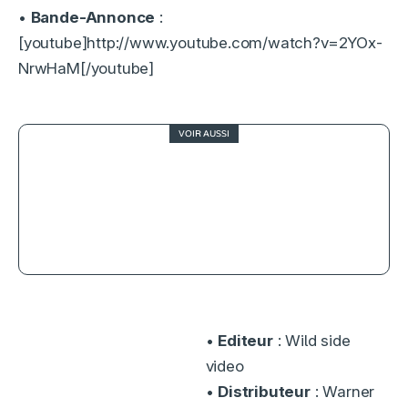
•
Bande-Annonce
:
[youtube]http://www.youtube.com/watch?v=2YOx-
NrwHaM[/youtube]
VOIR AUSSI
4
Le jour où la Terre s’arrêta : et si
c’était nous, le problème ?
•
Editeur
: Wild side
video
•
Distributeur
: Warner