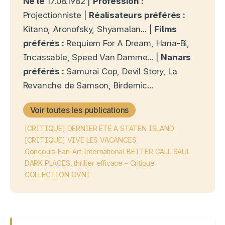
Né le
17.08.1982 |
Profession :
Projectionniste |
Réalisateurs préférés :
Kitano, Aronofsky, Shyamalan... |
Films
préférés :
Requiem For A Dream, Hana-Bi,
Incassable, Speed Van Damme... |
Nanars
préférés :
Samurai Cop, Devil Story, La
Revanche de Samson, Birdemic...
Voir toutes les publications
[CRITIQUE] DERNIER ÉTÉ A STATEN ISLAND
[CRITIQUE] VIVE LES VACANCES
Concours Fan-Art International BETTER CALL SAUL
DARK PLACES, thriller efficace – Critique
COLLECTION OVNI