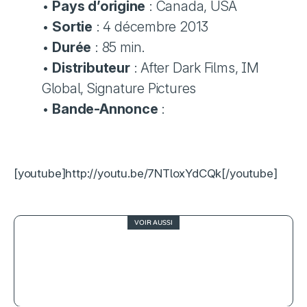
•
Pays d’origine
: Canada, USA
•
Sortie
: 4 décembre 2013
•
Durée
: 85 min.
•
Distributeur
: After Dark Films, IM
Global, Signature Pictures
•
Bande-Annonce
:
[youtube]http://youtu.be/7NTloxYdCQk[/youtube]
VOIR AUSSI
3
Saccharine, frénésie polyphagique