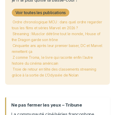
je n'ai plus quitté la basse-cour !
Voir toutes les publications
Ordre chronologique MCU : dans quel ordre regarder
tous les films et séries Marvel en 2026 ?
Streaming : Musclor détrône tout le monde, House of
the Dragon garde son trône
Cinquante ans après leur premier baiser, DC et Marvel
remettent ça
Z comme Troma, le livre qui raconte enfin l’autre
histoire du cinéma américain
Troie de retour en tête des classements streaming
grâce à la sortie de L’Odyssée de Nolan
Ne pas fermer les yeux – Tribune
La communauté ciné/séries francophone