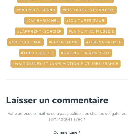
HARPER'S ISLAND
HISTOIRES ENCHANTÉES
JAY BARUCHEL
JON TURTELTAUB
L'APPRENTI SORCIER
LA NUIT AU MUSÉE 2
NICOLAS CAGE
PRÉDICTIONS
TERESA PALMER
THE GRUDGE 2
UNE NUIT A NEW YORK
WALT DISNEY STUDIOS MOTION PICTURES FRANCE
Laisser un commentaire
Votre adresse e-mail ne sera pas publiée.
Les champs obligatoires
sont indiqués avec
*
Commentaire
*