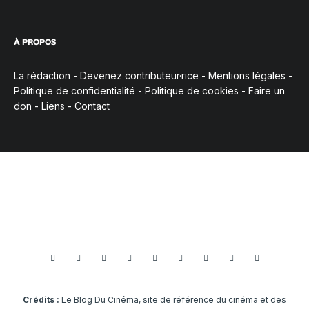
À PROPOS
La rédaction
-
Devenez contributeur·rice
-
Mentions légales
-
Politique de confidentialité
-
Politique de cookies
-
Faire un
don
-
Liens
-
Contact
Crédits :
Le Blog Du Cinéma, site de référence du cinéma et des