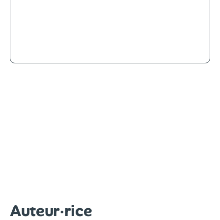
Les crevettes pailletées, blagues
arc-en-ciel
Auteur·rice