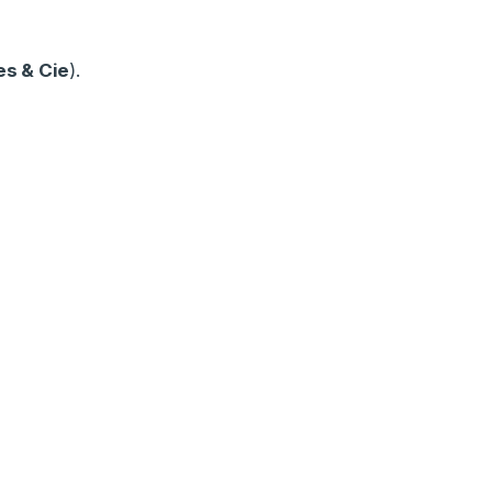
s & Cie
).