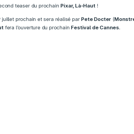
second teaser du prochain
Pixar, Là-Haut
!
9 juillet prochain et sera réalisé par
Pete Docter
(
Monstre
ut
fera l’ouverture du prochain
Festival de Cannes
.