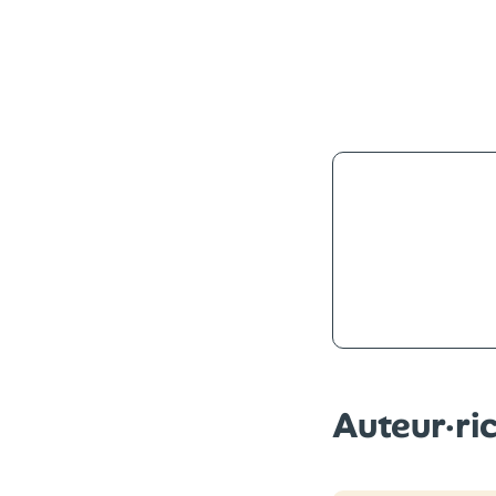
7.9
Auteur·ri