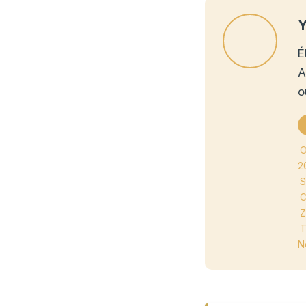
Y
É
A
o
O
2
S
C
Z
T
N