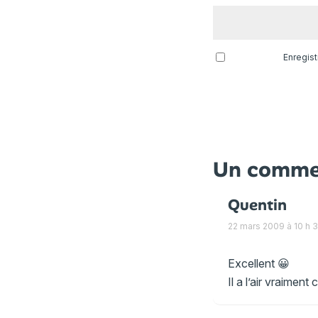
Enregis
Un comme
Quentin
22 mars 2009 à 10 h 
Excellent 😀
Il a l’air vraimen