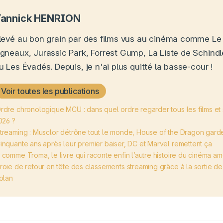
annick HENRION
levé au bon grain par des films vus au cinéma comme Le
gneaux, Jurassic Park, Forrest Gump, La Liste de Schindle
u Les Évadés. Depuis, je n'ai plus quitté la basse-cour !
Voir toutes les publications
rdre chronologique MCU : dans quel ordre regarder tous les films et
026 ?
treaming : Musclor détrône tout le monde, House of the Dragon gard
inquante ans après leur premier baiser, DC et Marvel remettent ça
 comme Troma, le livre qui raconte enfin l’autre histoire du cinéma am
roie de retour en tête des classements streaming grâce à la sortie d
olan