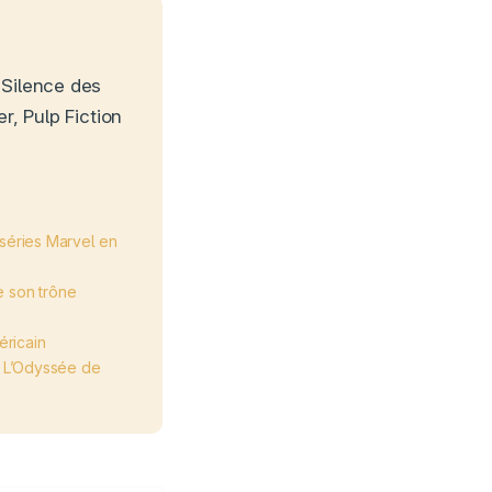
 Silence des
r, Pulp Fiction
 séries Marvel en
e son trône
éricain
e L’Odyssée de