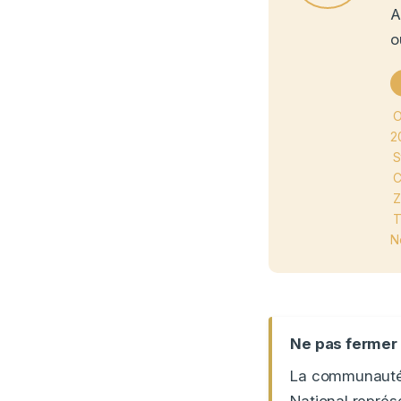
A
o
O
2
S
C
Z
T
N
Ne pas fermer 
La communauté 
National représe