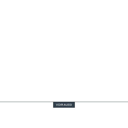
VOIR AUSSI
Jurassic World : Renaissance, « renaissance » ma