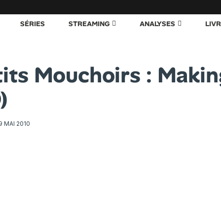
SÉRIES
STREAMING
ANALYSES
LIV
tits Mouchoirs : Maki
)
9 MAI 2010