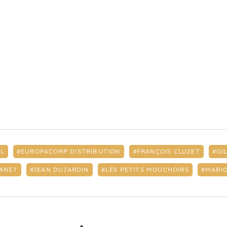
EL
EUROPACORP DISTRIBUTION
FRANÇOIS CLUZET
GI
ANET
JEAN DUJARDIN
LES PETITS MOUCHOIRS
MARIO