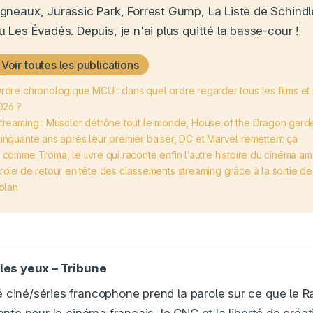
gneaux, Jurassic Park, Forrest Gump, La Liste de Schindle
u Les Évadés. Depuis, je n'ai plus quitté la basse-cour !
Voir toutes les publications
rdre chronologique MCU : dans quel ordre regarder tous les films et
026 ?
treaming : Musclor détrône tout le monde, House of the Dragon gard
inquante ans après leur premier baiser, DC et Marvel remettent ça
 comme Troma, le livre qui raconte enfin l’autre histoire du cinéma am
roie de retour en tête des classements streaming grâce à la sortie d
olan
les yeux – Tribune
ciné/séries francophone prend la parole sur ce que le
nte pour le cinéma français, le CNC et la liberté de créat