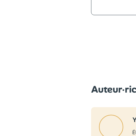
Auteur·ri
Y
É