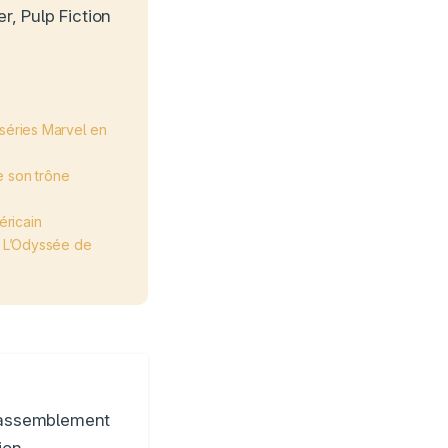
r, Pulp Fiction
 séries Marvel en
e son trône
éricain
e L’Odyssée de
 Rassemblement
ion.