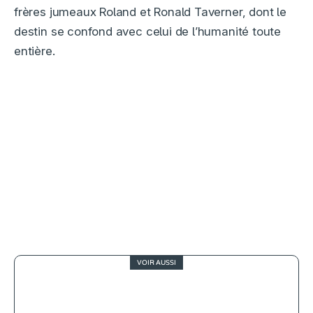
frères jumeaux Roland et Ronald Taverner, dont le
destin se confond avec celui de l’humanité toute
entière.
VOIR AUSSI
4
Fantôme utile, comédie fantastique
ou critique politique ?