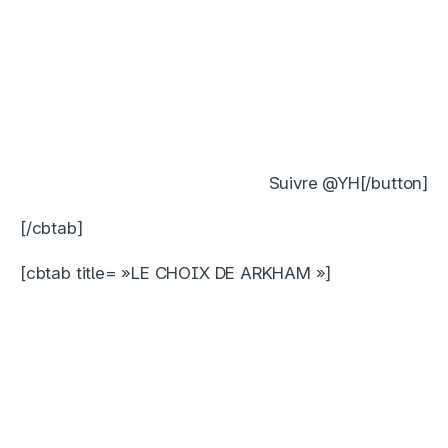
Suivre @YH[/button]
[/cbtab]
[cbtab title= »LE CHOIX DE ARKHAM »]