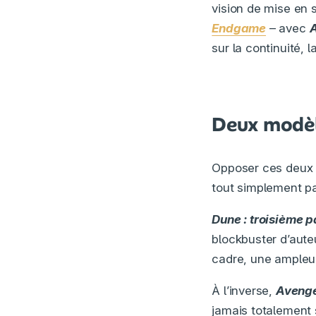
vision de mise en 
Endgame
– avec
A
sur la continuité, l
Deux modèl
Opposer ces deux f
tout simplement p
Dune : troisième p
blockbuster d’aute
cadre, une ampleur
À l’inverse,
Avenge
jamais totalement s