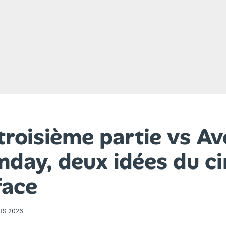
troisième partie vs A
mday, deux idées du c
face
RS 2026