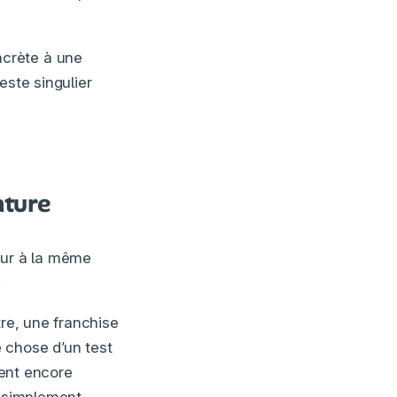
ncrète à une
este singulier
ture
eur à la même
.
tre, une franchise
 chose d’un test
ient encore