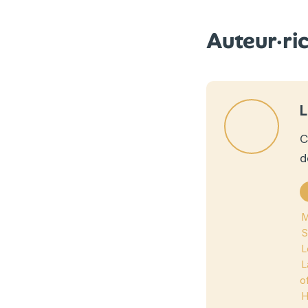
Auteur·ri
L
C
d
M
S
L
L
of
H