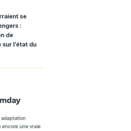
raient se
engers :
on de
 sur l’état du
osmday
 adaptation
e encore une vraie