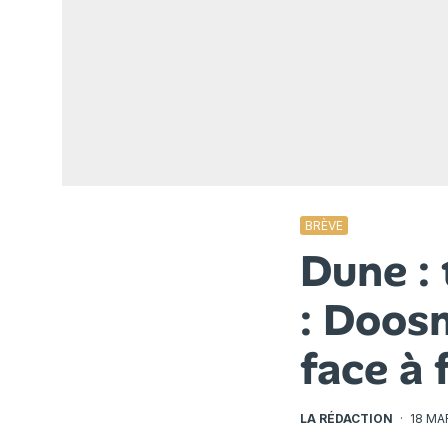
BRÈVE
Dune : 
: Doos
face à 
LA RÉDACTION
·
18 MA