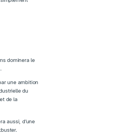
u simplement
lms dominera le
.
par une ambition
dustrielle du
et de la
ra aussi, d’une
kbuster.