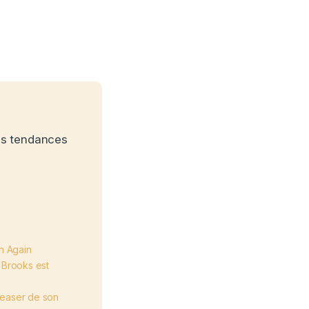
 les tendances
n Again
l Brooks est
 teaser de son