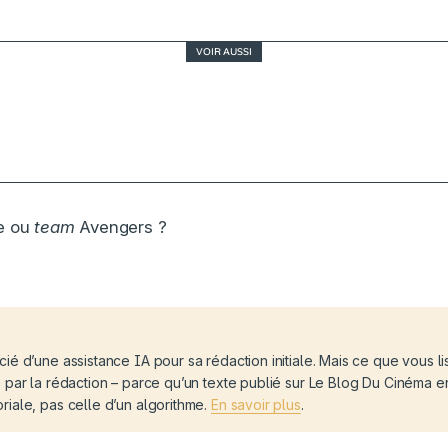
VOIR AUSSI
Toy Story 5 millionnaire, Backrooms surprend : l
reprend des couleurs
e ou
team
Avengers ?
icié d’une assistance IA pour sa rédaction initiale. Mais ce que vous li
dé par la rédaction – parce qu’un texte publié sur Le Blog Du Cinéma 
oriale, pas celle d’un algorithme.
En savoir plus
.