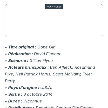
VOIR AUSSI
The Boys domine, Jack Ryan
s’impose : le top 10 streaming de la
semaine
•
Titre original :
Gone Girl
•
Réalisation :
David Fincher
•
Scénario :
Gillian Flynn
•
Acteurs principaux :
Ben Affleck, Rosamund
Pike, Neil Patrick Harris, Scott McNairy, Tyler
Perry
•
Pays d’origine :
U.S.A.
•
Sortie :
8 octobre 2014
•
Durée :
INconnue
•
Distributeur :
Twentieth Century Fox France