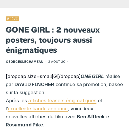
BRÈVE
GONE GIRL : 2 nouveaux
posters, toujours aussi
énigmatiques
GEORGESLECHAMEAU
·
3 AOÛT 2014
[dropcap size=small]G[/dropcap]
ONE GIRL
réalisé
par
DAVID FINCHER
continue sa promotion, basée
sur la suggestion.
Après les
affiches teasers énigmatiques
et
l’
excellente bande annonce
, voici deux
nouvelles affiches du film avec
Ben Affleck
et
Rosamund Pike
.