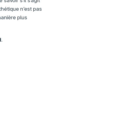
savoir s’il s’agit
thétique n’est pas
manière plus
d
.