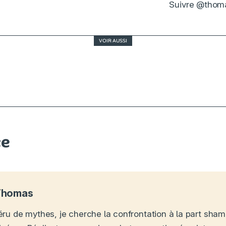
Suivre @thoma
VOIR AUSSI
Cannes, J-7 : sur quels films du festival faut-il d
œil ?
ce
Thomas
éru de mythes, je cherche la confrontation à la part sha