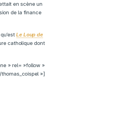
ettait en scène un
sion de la finance
» qu’est
Le Loup de
ture catholique dont
ne » rel= »follow »
/thomas_coispel »]