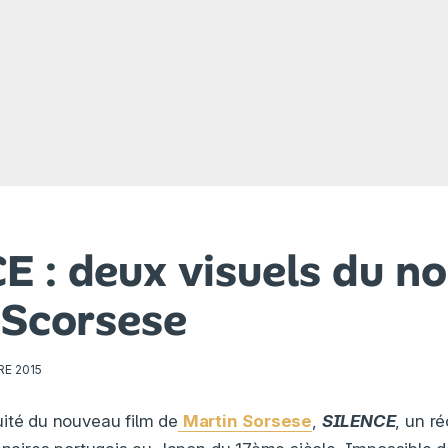
E : deux visuels du n
 Scorsese
E 2015
ité du nouveau film de
Martin
Sorsese
,
SILENCE
, un ré