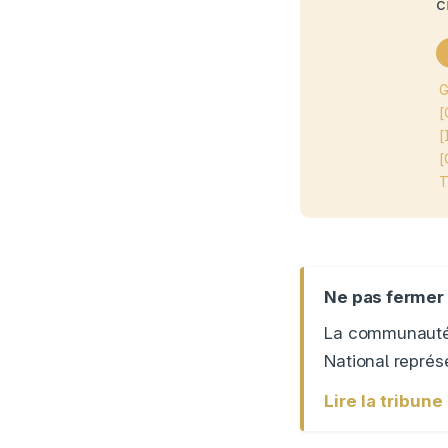
c
G
[
[
[
T
Ne pas fermer 
La communauté 
National représe
Lire la tribun