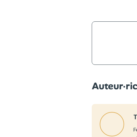
Auteur·ri
F