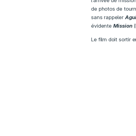
l’arrivée de missio
de photos de tourn
sans rappeler
Agui
évidente
Mission
(
Le film doit sortir 