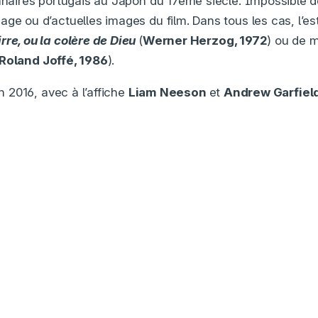
nnaires portugais au Japon du 17ème siècle. Impossible de 
age ou d’actuelles images du film. Dans tous les cas, l’es
rre, ou la colère de Dieu
(
Werner Herzog, 1972
) ou de 
Roland Joffé, 1986
).
en 2016, avec à l’affiche
Liam Neeson
et
Andrew Garfiel