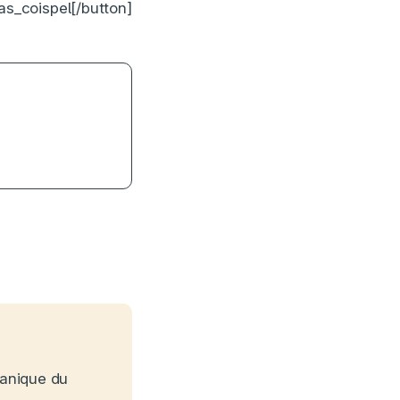
s_coispel[/button]
éjà garder un
manique du