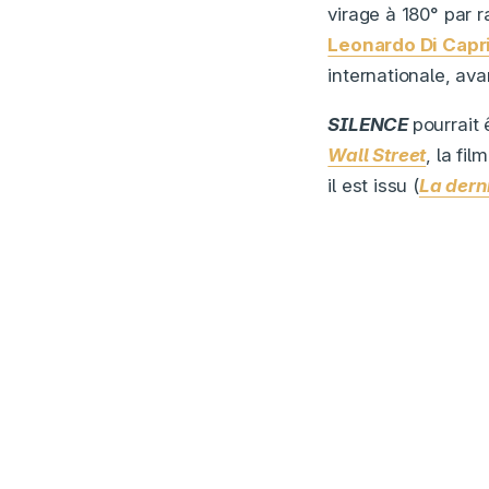
virage à 180° par 
Leonardo Di Capr
internationale, ava
SILENCE
pourrait 
Wall Street
, la fi
il est issu (
La derni