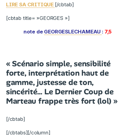
LIRE SA CRITIQUE
[/cbtab]
[cbtab title= »GEORGES »]
note de
GEORGESLECHAMEAU
:
7,5
« Scénario simple, sensibilité
forte, interprétation haut de
gamme, justesse de ton,
sincérité… Le Dernier Coup de
Marteau frappe très fort (lol) »
[/cbtab]
[/cbtabs]
[/column]