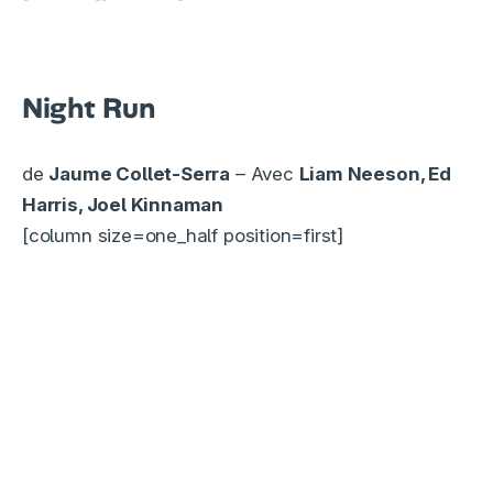
Night Run
de
Jaume Collet-Serra
– Avec
Liam Neeson, Ed
Harris, Joel Kinnaman
[column size=one_half position=first]