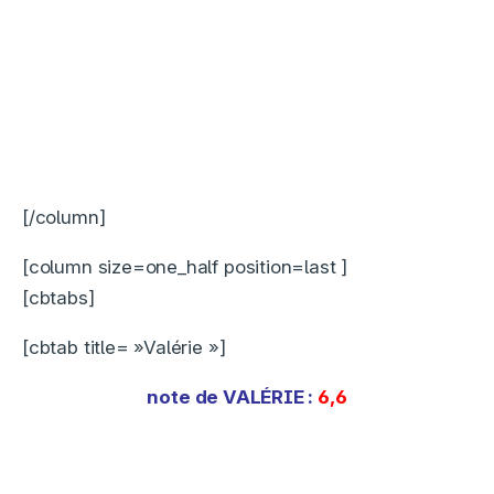
[/column]
[column size=one_half position=last ]
[cbtabs]
[cbtab title= »Valérie »]
note de
VALÉRIE
:
6,6