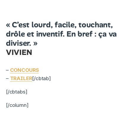
« C’est lourd, facile, touchant,
drôle et inventif. En bref : ça va
diviser. »
VIVIEN
–
CONCOURS
–
TRAILER
[/cbtab]
[/cbtabs]
[/column]