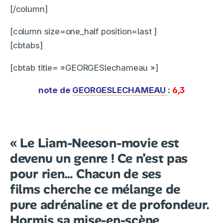
[/column]
[column size=one_half position=last ]
[cbtabs]
[cbtab title= »GEORGESlechameau »]
note de
GEORGESLECHAMEAU
:
6,3
« Le Liam-Neeson-movie est
devenu un genre ! Ce n’est pas
pour rien… Chacun de ses
films cherche ce mélange de
pure adrénaline et de profondeur.
Hormis sa mise-en-scène