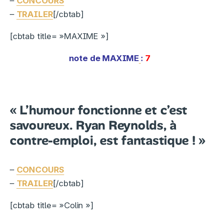
–
CONCOURS
–
TRAILER
[/cbtab]
[cbtab title= »MAXIME »]
note de MAXIME
:
7
« L’humour fonctionne et c’est
savoureux. Ryan Reynolds, à
contre-emploi, est fantastique ! »
–
CONCOURS
–
TRAILER
[/cbtab]
[cbtab title= »Colin »]