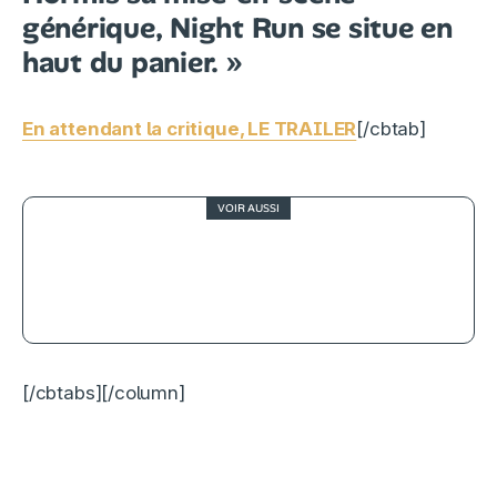
générique, Night Run se situe en
haut du panier. »
En attendant la critique, LE TRAILER
[/cbtab]
VOIR AUSSI
Scary Movie réapparaît dans les
charts streaming après la sortie de
sa suite au cinéma
[/cbtabs]
[/column]