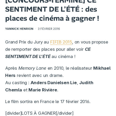
[CONCOURS-TERMINÉ] CE
SENTIMENT DE L’ÉTÉ : des
places de cinéma à gagner !
YANNICK HENRION
·
3 FÉVRIER 2016
Grand Prix du Jury au
FIFIB 2015
, on vous propose
de remporter des places pour aller voir
CE
SENTIMENT DE L’ÉTÉ
au cinéma !
Après
Memory Lane
en 2010, le réalisateur
Mikhael
Hers
revient avec un drame.
Au casting :
Anders Danielsen Lie
,
Judith
Chemla
et
Marie Rivière
.
Le film sortira en France le 17 février 2016.
[divider]LOTS À GAGNER[/divider]