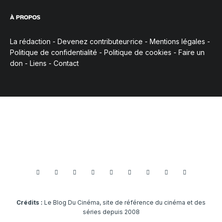
À PROPOS
La rédaction
-
Devenez contributeur·rice
-
Mentions légales
-
Politique de confidentialité
-
Politique de cookies
-
Faire un
don
-
Liens
-
Contact
Crédits :
Le Blog Du Cinéma, site de référence du cinéma et des
séries depuis 2008