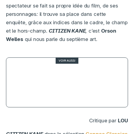
spectateur se fait sa propre idée du film, de ses
personnages
:
il trouve sa place dans cette
enquête, grâce aux indices dans le cadre, le champ
et le hors-champ.
CITIZEN KANE
,
c’est
Orson
Welles
qui nous parle du septième art.
VOIR AUSSI
4
Le lauréat, ou le miroir fêlé d’une
génération
Critique par
LOU
CITIZEN KANE
dans la sélection
Cannes Classics