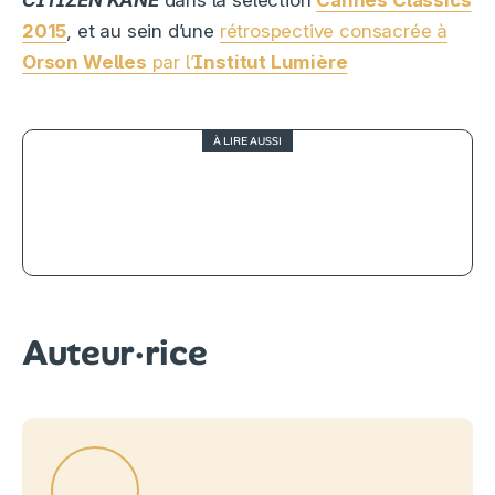
2015
, et au sein d’une
rétrospective consacrée à
Orson Welles
par l’
Institut Lumière
À LIRE AUSSI
4.5
CITIZEN KANE, film-monstre (2/2)
Auteur·rice