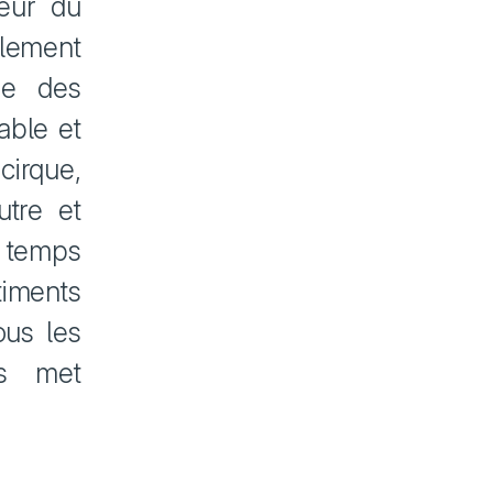
teur du
alement
ie des
able et
cirque,
utre et
n temps
iments
ous les
es met