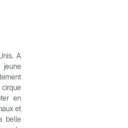
Unis. A
n jeune
itement
 cirque
pter en
maux et
 belle