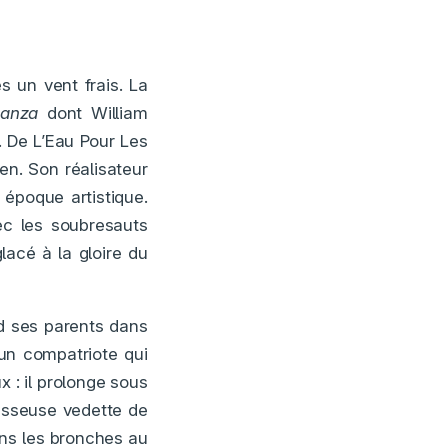
s un vent frais. La
anza
dont William
. De L’Eau Pour Les
ien. Son réalisateur
époque artistique.
vec les soubresauts
lacé à la gloire du
d ses parents dans
 un compatriote qui
 : il prolonge sous
esseuse vedette de
ans les bronches au