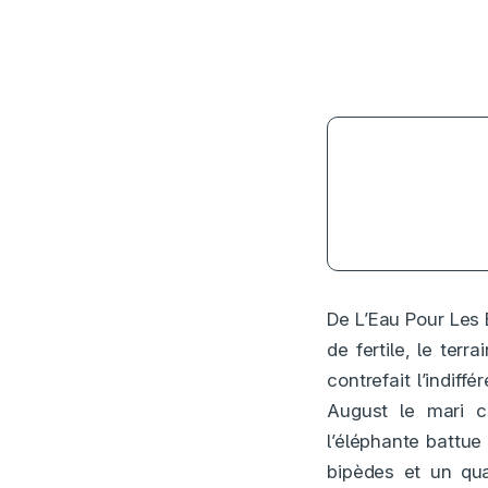
3.5
De L’Eau Pour Les 
de fertile, le ter
contrefait l’indiff
August le mari c
l’éléphante battue
bipèdes et un qua