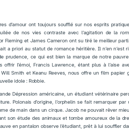
res d’amour ont toujours soufflé sur nos esprits pratique
ilée de nos vies contraste avec l’agitation de la
rom
r Fleming et James Cameron ont su tiré le meilleur parti
t a priori au statut de romance héritière. Il n’en n’est r
e prudence, ce qui est bien la marque de notre pauvre 
 offrir l’émoi, Francis Lawrence, étant plus à l’aise a
Will Smith et Keanu Reeves, nous offre un film papier g
uvelle idole : Robbie.
ande Dépression américaine, un étudiant vétérinaire per
ture. Polonais d’origine, l’orphelin se fait remarquer par
e de main dans un cirque. Jacob ne pouvait rêver mieux
érant son étude des animaux et tombe amoureux de la dr
auve en pantalon observe l’étudiant, prêt à lui souffler d