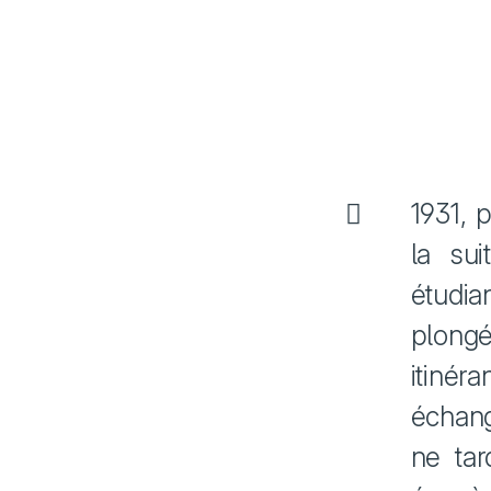
1931, 
la sui
étudia
plongé
itinér
échang
ne ta