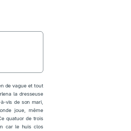
en de vague et tout
arlena la dresseuse
s-à-vis de son mari,
 monde joue, même
Ce quatuor de trois
m car le huis clos