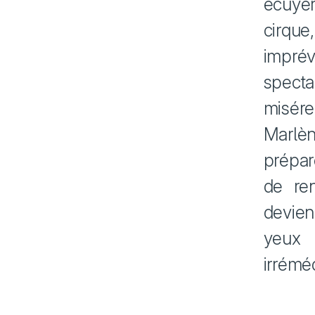
écuyèr
cirque
impré
specta
misére
Marlèn
prépar
de re
devien
yeux 
irrémé