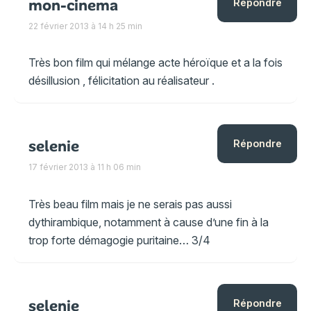
mon-cinema
Répondre
22 février 2013 à 14 h 25 min
Très bon film qui mélange acte héroïque et a la fois
désillusion , félicitation au réalisateur .
selenie
Répondre
17 février 2013 à 11 h 06 min
Très beau film mais je ne serais pas aussi
dythirambique, notamment à cause d’une fin à la
trop forte démagogie puritaine… 3/4
selenie
Répondre