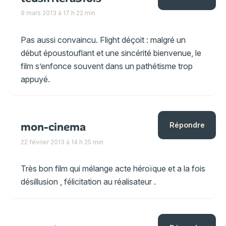
9 mars 2013 à 17 h 22 min
Pas aussi convaincu. Flight déçoit : malgré un
début époustouflant et une sincérité bienvenue, le
film s’enfonce souvent dans un pathétisme trop
appuyé.
mon-cinema
Répondre
22 février 2013 à 14 h 25 min
Très bon film qui mélange acte héroïque et a la fois
désillusion , félicitation au réalisateur .