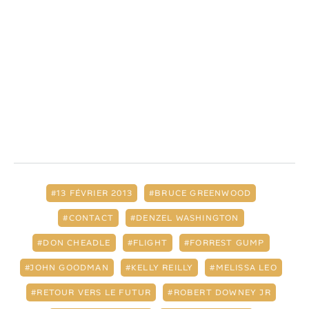
13 FÉVRIER 2013
BRUCE GREENWOOD
CONTACT
DENZEL WASHINGTON
DON CHEADLE
FLIGHT
FORREST GUMP
JOHN GOODMAN
KELLY REILLY
MELISSA LEO
RETOUR VERS LE FUTUR
ROBERT DOWNEY JR