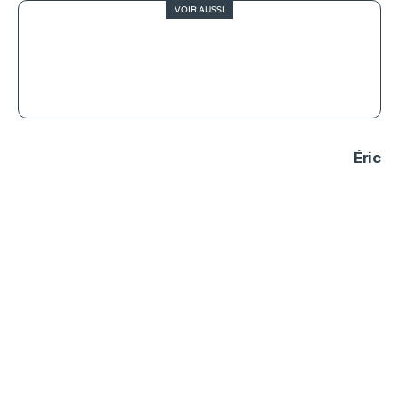
VOIR AUSSI
4.5
Le cercle des poètes disparus, sans
parole
Éric