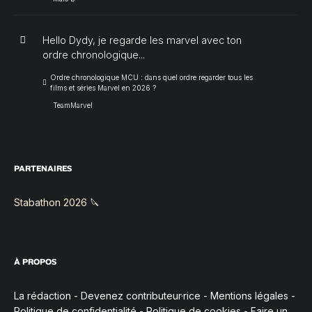
Hello Dydy, je regarde les marvel avec ton
ordre chronologique...
Ordre chronologique MCU : dans quel ordre regarder tous les
films et séries Marvel en 2026 ?
TeamMarvel
PARTENAIRES
Stabathon 2026 🔪
À PROPOS
La rédaction
-
Devenez contributeur·rice
-
Mentions légales
-
Politique de confidentialité
-
Politique de cookies
-
Faire un