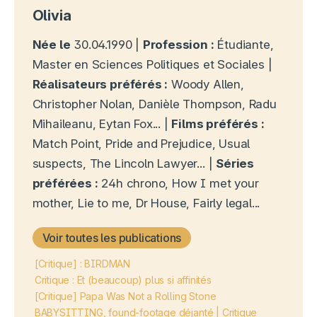
Olivia
Née le
30.04.1990 |
Profession :
Étudiante,
Master en Sciences Politiques et Sociales |
Réalisateurs préférés :
Woody Allen,
Christopher Nolan, Danièle Thompson, Radu
Mihaileanu, Eytan Fox... |
Films préférés :
Match Point, Pride and Prejudice, Usual
suspects, The Lincoln Lawyer... |
Séries
préférées :
24h chrono, How I met your
mother, Lie to me, Dr House, Fairly legal...
Voir toutes les publications
[Critique] : BIRDMAN
Critique : Et (beaucoup) plus si affinités
[Critique] Papa Was Not a Rolling Stone
BABYSITTING, found-footage déjanté | Critique