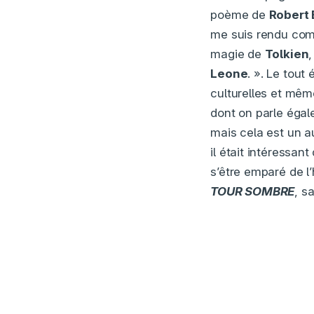
poème de
Robert
me suis rendu comp
magie de
Tolkien
Leone
. ». Le tou
culturelles et même
dont on parle égal
mais cela est un a
il était intéressan
s’être emparé de l
TOUR SOMBRE
, s