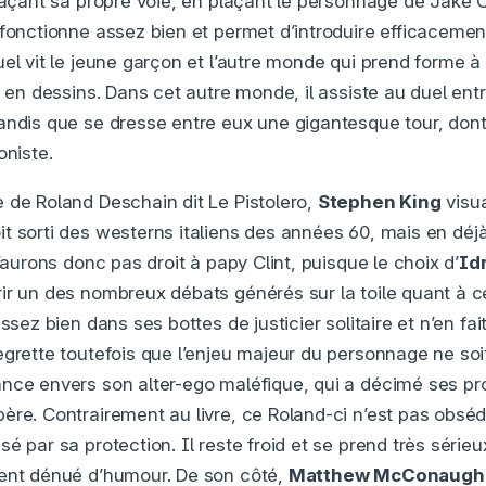
traçant sa propre voie, en plaçant le personnage de Jake
 fonctionne assez bien et permet d’introduire efficaceme
el vit le jeune garçon et l’autre monde qui prend forme à
e en dessins. Dans cet autre monde, il assiste au duel entr
andis que se dresse entre eux une gigantesque tour, dont 
oniste.
 de Roland Deschain dit Le Pistolero,
Stephen King
visua
it sorti des westerns italiens des années 60, mais en déjà
n’aurons donc pas droit à papy Clint, puisque le choix d’
Idr
ir un des nombreux débats générés sur la toile quant à cet
assez bien dans ses bottes de justicier solitaire et n’en fa
egrette toutefois que l’enjeu majeur du personnage ne soi
nce envers son alter-ego maléfique, qui a décimé ses pr
ère. Contrairement au livre, ce Roland-ci n’est pas obsédé
é par sa protection. Il reste froid et se prend très sérieux
ment dénué d’humour. De son côté,
Matthew McConaugh