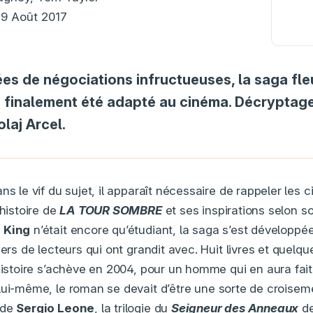
9 Août 2017
es de négociations infructueuses, la saga fl
 finalement été adapté au cinéma. Décryptage
laj Arcel.
ns le vif du sujet, il apparaît nécessaire de rappeler les 
’histoire de
LA TOUR SOMBRE
et ses inspirations selon s
 King
n’était encore qu’étudiant, la saga s’est développée
iers de lecteurs qui ont grandit avec. Huit livres et quelqu
’histoire s’achève en 2004, pour un homme qui en aura fa
lui-même, le roman se devait d’être une sorte de croiseme
 de
Sergio Leone
, la trilogie du
Seigneur des Anneaux
d