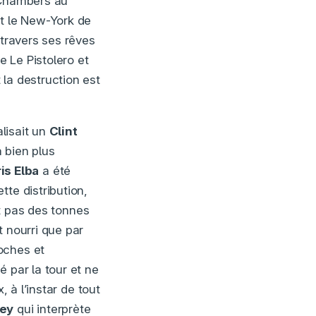
 Chambers au
nt le New-York de
 travers ses rêves
e Le Pistolero et
la destruction est
lisait un
Clint
 bien plus
is Elba
a été
te distribution,
it pas des tonnes
t nourri que par
oches et
 par la tour et ne
, à l’instar de tout
ey
qui interprète