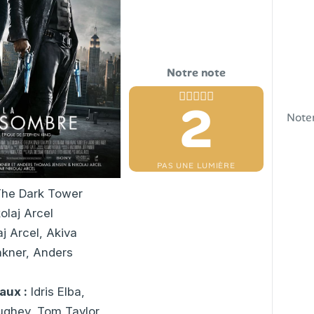
2
Note
PAS UNE LUMIÈRE
he Dark Tower
olaj Arcel
j Arcel, Akiva
nkner, Anders
aux :
Idris Elba,
ghey, Tom Taylor