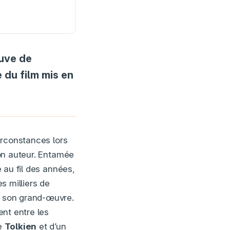
euve de
 du film mis en
circonstances lors
on auteur. Entamée
 au fil des années,
es milliers de
it son grand-œuvre.
nt entre les
e
Tolkien
et d’un