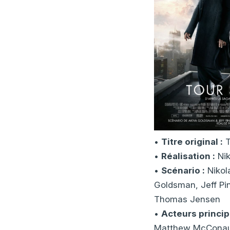
•
Titre original :
T
•
Réalisation :
Nik
•
Scénario :
Nikola
Goldsman, Jeff Pi
Thomas Jensen
•
Acteurs princip
Matthew McConau