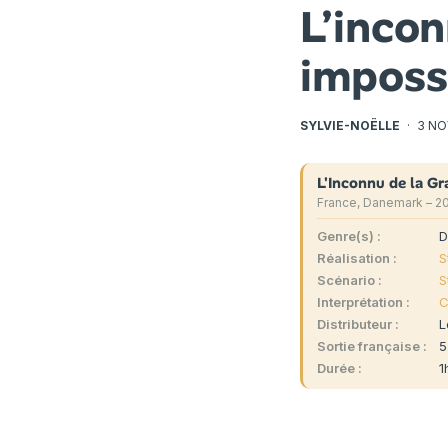
L’inco
impossi
SYLVIE-NOËLLE
·
3 NO
L'Inconnu de la G
France, Danemark – 2
Genre(s)
D
Réalisation
S
Scénario
S
Interprétation
C
Distributeur
L
Sortie française
5
Durée
1