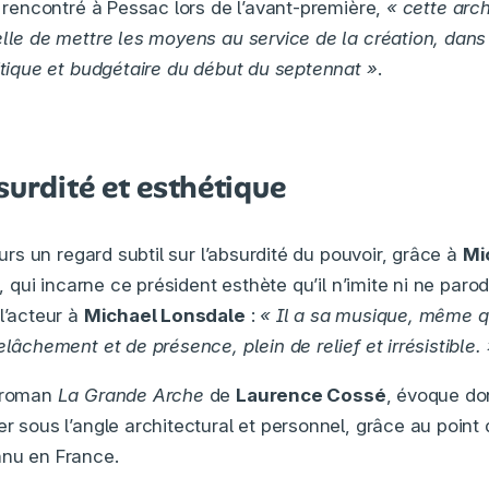
, rencontré à Pessac lors de l’avant-première,
« cette arch
elle de mettre les moyens au service de la création, dans 
litique et budgétaire du début du septennat »
.
surdité et esthétique
leurs un regard subtil sur l’absurdité du pouvoir, grâce à
Mi
n, qui incarne ce président esthète qu’il n’imite ni ne parod
l’acteur à
Michael Lonsdale
:
« Il a sa musique, même qua
elâchement et de présence, plein de relief et irrésistible. 
u roman
La Grande Arche
de
Laurence Cossé
, évoque do
er sous l’angle architectural et personnel, grâce au point
nnu en France.