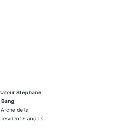
lisateur
Stéphane
 Bang
,
 Arche de la
 président François