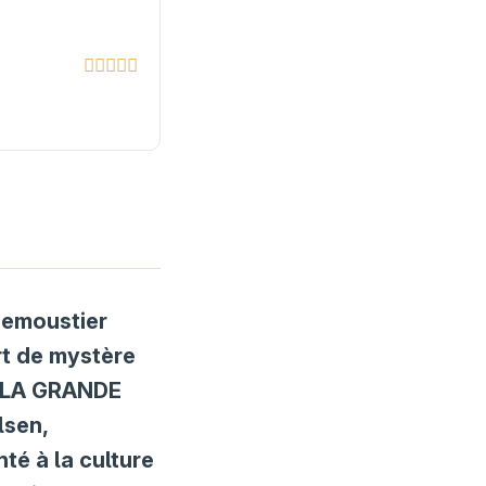
 Demoustier
rt de mystère
E LA GRANDE
lsen,
té à la culture