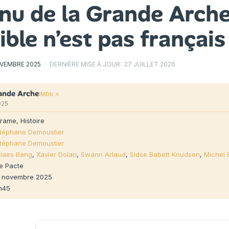
nnu de la Grande Arche
ble n’est pas français
VEMBRE 2025
·
DERNIÈRE MISE À JOUR:
27 JUILLET 2026
rande Arche
IMDb ↗
025
rame, Histoire
téphane Demoustier
téphane Demoustier
laes Bang
,
Xavier Dolan
,
Swann Arlaud
,
Sidse Babett Knudsen
,
Michel 
e Pacte
 novembre 2025
h45