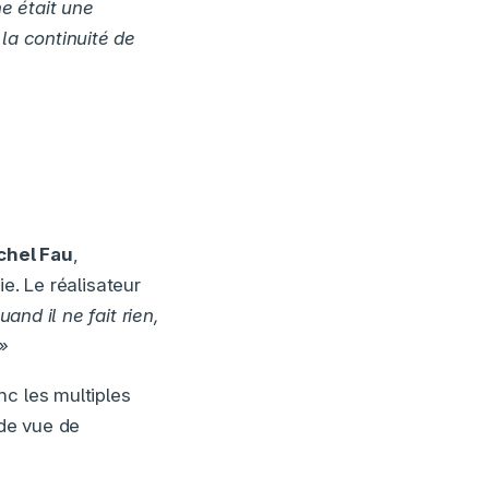
e était une
la continuité de
chel Fau
,
ie. Le réalisateur
nd il ne fait rien,
»
nc les multiples
 de vue de