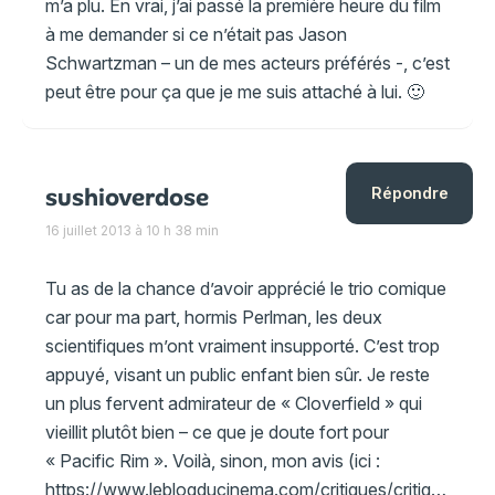
m’a plu. En vrai, j’ai passé la première heure du film
à me demander si ce n’était pas Jason
Schwartzman – un de mes acteurs préférés -, c’est
peut être pour ça que je me suis attaché à lui. 🙂
sushioverdose
Répondre
16 juillet 2013 à 10 h 38 min
Tu as de la chance d’avoir apprécié le trio comique
car pour ma part, hormis Perlman, les deux
scientifiques m’ont vraiment insupporté. C’est trop
appuyé, visant un public enfant bien sûr. Je reste
un plus fervent admirateur de « Cloverfield » qui
vieillit plutôt bien – ce que je doute fort pour
« Pacific Rim ». Voilà, sinon, mon avis (ici :
https://www.leblogducinema.com/critiques/critique-action/pacific-rim/