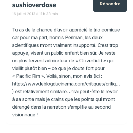
sushioverdose
Répondre
16 juillet 2013 à 11 h 38 min
Tu as de la chance d’avoir apprécié le trio comique
car pour ma part, hormis Perlman, les deux
scientifiques m’ont vraiment insupporté. C’est trop
appuyé, visant un public enfant bien sûr. Je reste
un plus fervent admirateur de « Cloverfield » qui
vieillit plutôt bien – ce que je doute fort pour
« Pacific Rim ». Voilà, sinon, mon avis (ici :
https://www.leblogducinema.com/critiques/critique-action/pacific-rim/
) est relativement similaire. J’irai peut-être le revoir
à sa sortie mais je crains que les points qui m’ont
dérangé dans la narration s’amplifie au second
visionnage !