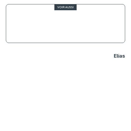
VOIR AUSSI
4
André is an Idiot, le documentaire
qui défie la mort
Elias