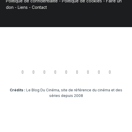
Politique de confidentialité
-
Politique de cookies
-
Faire un
don
-
Liens
-
Contact
Crédits :
Le Blog Du Cinéma, site de référence du cinéma et des
séries depuis 2008