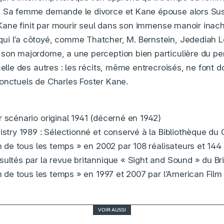
. Sa femme demande le divorce et Kane épouse alors Sus
e. Kane finit par mourir seul dans son immense manoir inac
ui l’a côtoyé, comme Thatcher, M. Bernstein, Jedediah 
 son majordome, a une perception bien particulière du p
celle des autres : les récits, même entrecroisés, ne font d
onctuels de Charles Foster Kane.
r scénario original 1941 (décerné en 1942)
gistry 1989 : Sélectionné et conservé à la Bibliothèque du
lm de tous les temps » en 2002 par 108 réalisateurs et 144 
ultés par la revue britannique « Sight and Sound » du Brit
lm de tous les temps » en 1997 et 2007 par l’American Film 
VOIR AUSSI