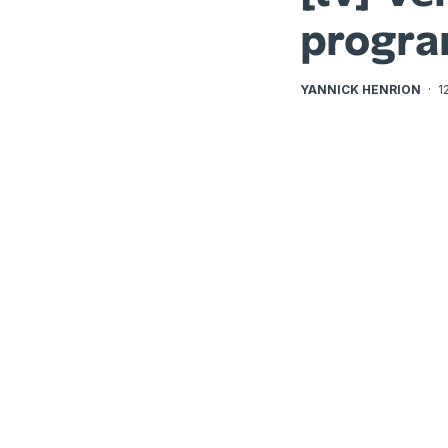
program
YANNICK HENRION
·
1