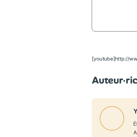
[youtube]http://
Auteur·ri
Y
É
A