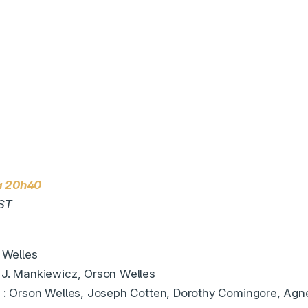
à 20h40
OST
n Welles
 J. Mankiewicz, Orson Welles
x : Orson Welles, Joseph Cotten, Dorothy Comingore, Ag