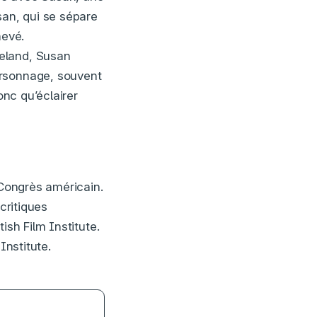
an, qui se sépare
hevé.
Leland, Susan
ersonnage, souvent
onc qu’éclairer
 Congrès américain.
critiques
ish Film Institute.
Institute.