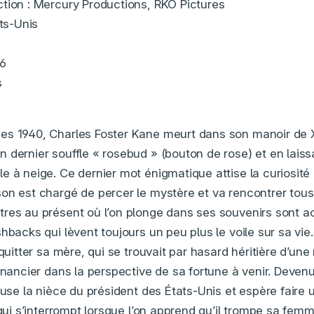
tion : Mercury Productions, RKO Pictures
ats-Unis
46
s
es 1940, Charles Foster Kane meurt dans son manoir de 
 dernier souffle « rosebud » (bouton de rose) et en lais
e à neige. Ce dernier mot énigmatique attise la curiosité 
on est chargé de percer le mystère et va rencontrer tous 
tres au présent où l’on plonge dans ses souvenirs sont
hbacks qui lèvent toujours un peu plus le voile sur sa vie.
 quitter sa mère, qui se trouvait par hasard héritière d’une
financier dans la perspective de sa fortune à venir. Deve
ouse la nièce du président des États-Unis et espère faire 
e qui s’interrompt lorsque l’on apprend qu’il trompe sa fe