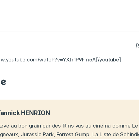
Cannes 2026, J3 : alcoolisme, chaos et oppressi
[
www.youtube.com/watch?v=YXIr1P9Fm5A[/youtube]
ce
annick HENRION
levé au bon grain par des films vus au cinéma comme Le
gneaux, Jurassic Park, Forrest Gump, La Liste de Schindle