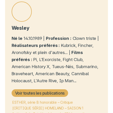
Wesley
Né le
14.10.1989 |
Profession :
Clown triste |
Réalisateurs préférés :
Kubrick, Fincher,
Aronofsky et plein d'autres... |
Films
préférés :
Pi, L'Exorciste, Fight Club,
American History X, Tueus-Nés, Submarino,
Braveheart, American Beauty, Cannibal
Holocaust, L'Autre Rive, Ip Man...
Voir toutes les publications
ESTHER, série B honorable – Critique
[CRITIQUE SÉRIE] HOMELAND – SAISON 1