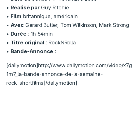
•
Réalisé par
Guy Ritchie
•
Film
britannique, américain
•
Avec
Gerard Butler, Tom Wilkinson, Mark Strong
•
Durée
: 1h 54min
•
Titre original
: RockNRolla
•
Bande-Annonce
:
[dailymotion]http://www.dailymotion.com/video/x7g
1m7_la-bande-annonce-de-la-semaine-
rock_shortfilms[/dailymotion]