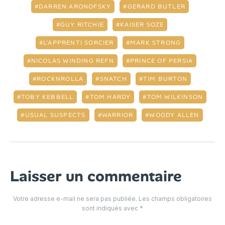
DARREN ARONOFSKY
GERARD BUTLER
GUY RITCHIE
KAISER SOZE
L'APPRENTI SORCIER
MARK STRONG
NICOLAS WINDING REFN
PRINCE OF PERSIA
ROCKNROLLA
SNATCH
TIM BURTON
TOBY KEBBELL
TOM HARDY
TOM WILKINSON
USUAL SUSPECTS
WARRIOR
WOODY ALLEN
Laisser un commentaire
Votre adresse e-mail ne sera pas publiée.
Les champs obligatoires
sont indiqués avec
*