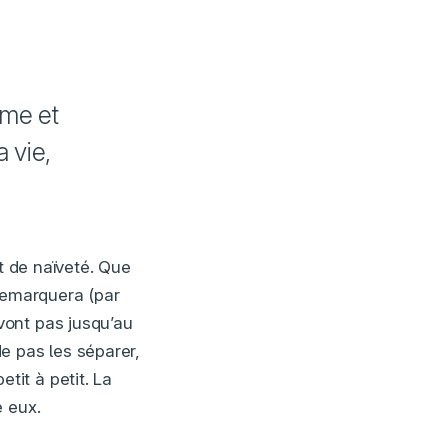
me et
a vie,
t de naïveté. Que
 remarquera (par
vont pas jusqu’au
e pas les séparer,
it à petit. La
e eux.