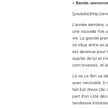
•
Bande-annonc
[youtube]http://
L’année dernière, o
une nouvelle fois u
vie. La grande prem
se situe entre un j
est devenue pour l
auprès de lui et s’
sont inversés, et 
Là où ce film se d
avec neutralité. I
fait
Eat Sleep Die
d
part d’un côté déc
tendresse instanta