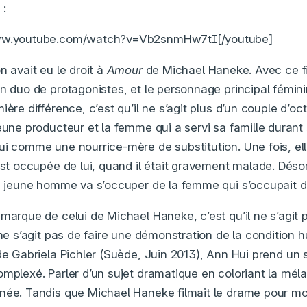
e
:
www.youtube.com/watch?v=Vb2snmHw7tI[/youtube]
n avait eu le droit à
Amour
de Michael Haneke. Avec ce f
n duo de protagonistes, et le personnage principal féminin
ière différence, c’est qu’il ne s’agit plus d’un couple d’o
eune producteur et la femme qui a servi sa famille durant 
ui comme une nourrice-mère de substitution. Une fois, ell
est occupée de lui, quand il était gravement malade. Désor
le jeune homme va s’occuper de la femme qui s’occupait de 
émarque de celui de Michael Haneke, c’est qu’il ne s’agit
l ne s’agit pas de faire une démonstration de la conditio
e Gabriela Pichler (Suède, Juin 2013), Ann Hui prend un 
omplexé. Parler d’un sujet dramatique en coloriant la méla
née. Tandis que Michael Haneke filmait le drame pour mont