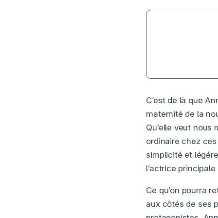
3
C’est de là que Ann
maternité de la no
Qu’elle veut nous m
ordinaire chez ces 
simplicité et légér
l’actrice principa
Ce qu’on pourra re
aux côtés de ses p
protagonistes, Ann 