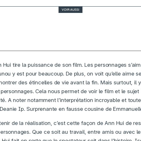
VOIR AUSSI
Spider-Man : No Way Home, toile de confort
 Hui tire la puissance de son film. Les personnages s’aim
unou y est pour beaucoup. De plus, on voit qu’elle aime 
ontrer des étincelles de vie avant la fin. Mais surtout, il 
personnages. Cela nous permet de voir le film et le sujet
eté. A noter notamment l’interprétation incroyable et tout
le Deanie Ip. Surprenante en fausse cousine de Emmanuell
tenir de la réalisation, c’est cette façon de Ann Hui de 
ersonnages. Que ce soit au travail, entre amis ou avec l
Hui fait en sorte que le spectateur soit dans l’histoire. Is