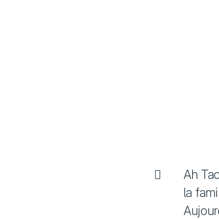
Ah Tao
la fam
Aujour