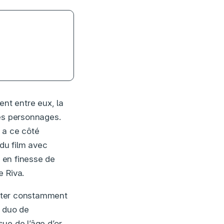
ent entre eux, la
ses personnages.
y a ce côté
 du film avec
e en finesse de
e Riva.
rester constamment
e duo de
sue de l’âge d’or