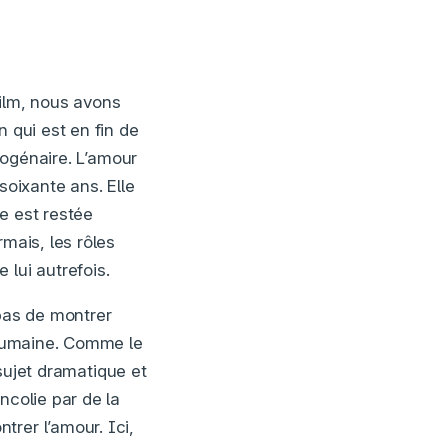
ilm, nous avons
 qui est en fin de
ctogénaire. L’amour
soixante ans. Elle
e est restée
mais, les rôles
lui autrefois.
 pas de montrer
n humaine. Comme le
sujet dramatique et
ncolie par de la
rer l’amour. Ici,