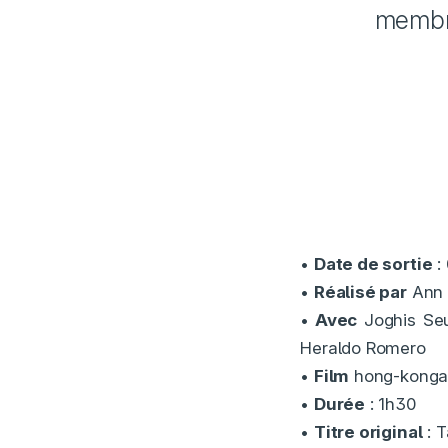
membre
•
Date de sortie
:
•
Réalisé par
Ann 
•
Avec
Joghis Seu
Heraldo Romero
•
Film
hong-konga
•
Durée
: 1h30
•
Titre original
: T