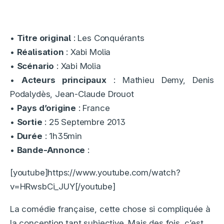
•
Titre original
: Les Conquérants
•
Réalisation
: Xabi Molia
•
Scénario
: Xabi Molia
•
Acteurs principaux
: Mathieu Demy, Denis
Podalydès, Jean-Claude Drouot
•
Pays d’origine
: France
•
Sortie
: 25 Septembre 2013
•
Durée
: 1h35min
•
Bande-Annonce
:
[youtube]https://www.youtube.com/watch?
v=HRwsbCi_JUY[/youtube]
La comédie française, cette chose si compliquée à
la conception tant subjective. Mais des fois, c’est