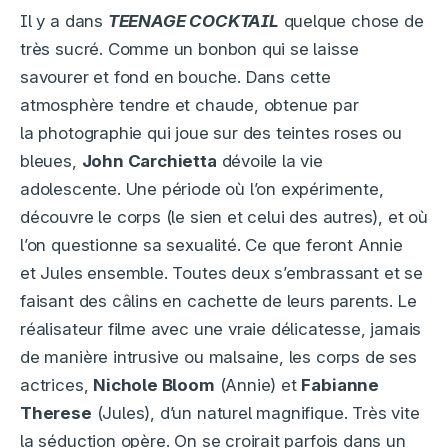
Il y a dans
TEENAGE COCKTAIL
quelque chose de
très sucré. Comme un bonbon qui se laisse
savourer et fond en bouche. Dans cette
atmosphère tendre et chaude, obtenue par
la photographie qui joue sur des teintes roses ou
bleues,
John Carchietta
dévoile la vie
adolescente. Une période où l’on expérimente,
découvre le corps (le sien et celui des autres), et où
l’on questionne sa sexualité. Ce que feront Annie
et Jules ensemble. Toutes deux s’embrassant et se
faisant des câlins en cachette de leurs parents. Le
réalisateur filme avec une vraie délicatesse, jamais
de manière intrusive ou malsaine, les corps de ses
actrices,
Nichole Bloom
(Annie) et
Fabianne
Therese
(Jules), d’un naturel magnifique. Très vite
la séduction opère. On se croirait parfois dans un