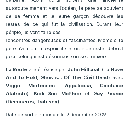
barbarie. Alors qu’ils suivent une ancienne
autoroute menant vers l’océan, le père se souvient
de sa femme et le jeune garçon découvre les
restes de ce qui fut la civilisation. Durant leur
périple, ils vont faire des
rencontres dangereuses et fascinantes. Même si le
père n’a ni but ni espoir, il s’efforce de rester debout
pour celui qui est désormais son seul univers.
La Route
a été réalisé par
John Hillcoat
(
To Have
And To Hold, Ghosts… Of The Civil Dead
) avec
Viggo Mortensen
(
Appaloosa, Capitaine
Alatriste
),
Kodi Smit-McPhee
et
Guy Pearce
(
Démineurs, Trahison
).
Date de sortie nationale le 2 décembre 2009 !