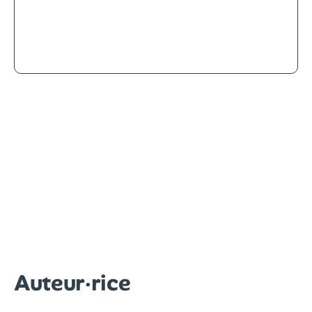
3.5
L’Entente : Alexandrie à l’ombre du
monde
Auteur·rice