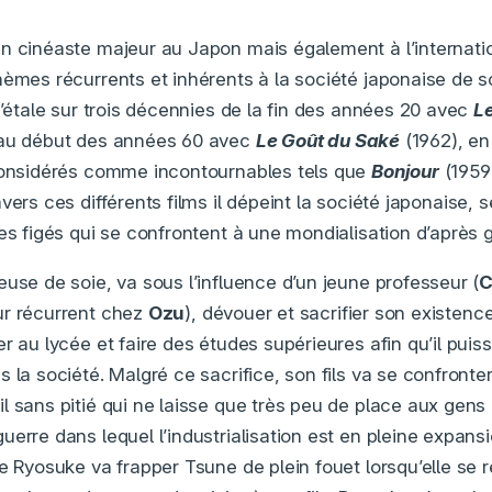
n cinéaste majeur au Japon mais également à l’internation
hèmes récurrents et inhérents à la société japonaise de 
s’étale sur trois décennies de la fin des années 20 avec
L
 au début des années 60 avec
Le Goût du Saké
(1962), en
 considérés comme incontournables tels que
Bonjour
(1959
avers ces différents films il dépeint la société japonaise,
des figés qui se confrontent à une mondialisation d’après 
euse de soie, va sous l’influence d’un jeune professeur (
C
ur récurrent chez
Ozu
), dévouer et sacrifier son existenc
r au lycée et faire des études supérieures afin qu’il puis
 la société. Malgré ce sacrifice, son fils va se confronter 
l sans pitié qui ne laisse que très peu de place aux gen
erre dans lequel l’industrialisation est en pleine expansi
e Ryosuke va frapper Tsune de plein fouet lorsqu’elle se 