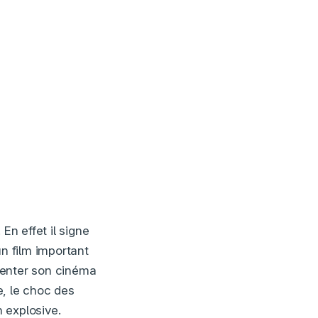
. En effet il signe
un film important
menter son cinéma
e, le choc des
n explosive.