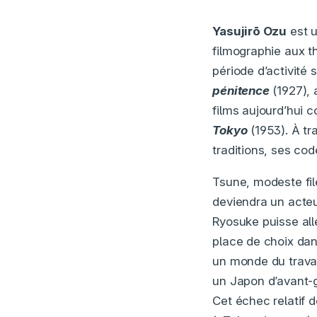
Yasujirō Ozu
est u
filmographie aux t
période d’activité 
pénitence
(1927),
films aujourd’hui
Tokyo
(1953). À tr
traditions, ses co
Tsune, modeste fil
deviendra un acte
Ryosuke puisse alle
place de choix dans
un monde du travai
un Japon d’avant-gu
Cet échec relatif d