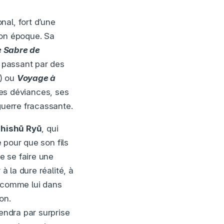
al, fort d’une
son époque. Sa
e Sabre de
 passant par des
) ou
Voyage à
 ses déviances, ses
guerre fracassante.
hishū Ryū
, qui
e pour que son fils
se se faire une
à la dure réalité, à
s comme lui dans
on.
rendra par surprise