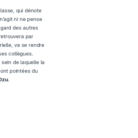
lasse, qui dénote
n’agit ni ne pense
egard des autres
 retrouvera par
ielle, va se rendre
ses collègues.
 sein de laquelle la
sont pointées du
Ozu
.