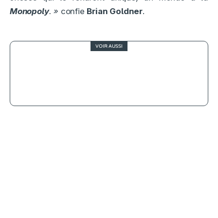
Monopoly
. »
confie
Brian Goldner
.
VOIR AUSSI
3.5
Élise sous emprise, un premier film
juste et vivant