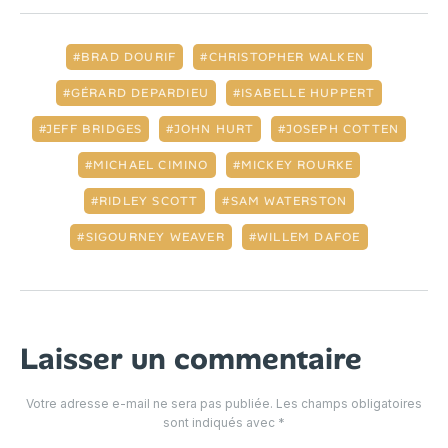
BRAD DOURIF
CHRISTOPHER WALKEN
GÉRARD DEPARDIEU
ISABELLE HUPPERT
JEFF BRIDGES
JOHN HURT
JOSEPH COTTEN
MICHAEL CIMINO
MICKEY ROURKE
RIDLEY SCOTT
SAM WATERSTON
SIGOURNEY WEAVER
WILLEM DAFOE
Laisser un commentaire
Votre adresse e-mail ne sera pas publiée.
Les champs obligatoires
sont indiqués avec
*