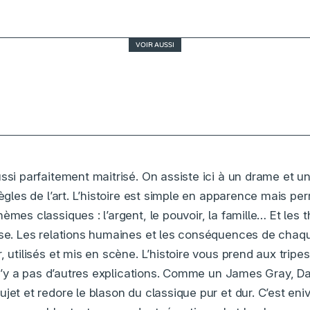
VOIR AUSSI
3.5
L’attachement, la vie à tout prix
ssi parfaitement maitrisé. On assiste ici à un drame et un
règles de l’art. L’histoire est simple en apparence mais p
èmes classiques : l’argent, le pouvoir, la famille… Et les
sse. Les relations humaines et les conséquences de chaq
, utilisés et mis en scène. L’histoire vous prend aux tripe
il n’y a pas d’autres explications. Comme un James Gray, 
jet et redore le blason du classique pur et dur. C’est eni