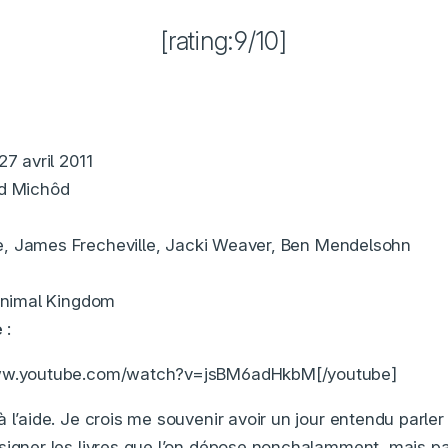
[rating:9/10]
27 avril 2011
d Michôd
, James Frecheville, Jacki Weaver, Ben Mendelsohn
Animal Kingdom
e
:
www.youtube.com/watch?v=jsBM6adHkbM[/youtube]
 l’aide. Je crois me souvenir avoir un jour entendu parler
ésigner les livres que l’on dépose nonchalamment, mais 