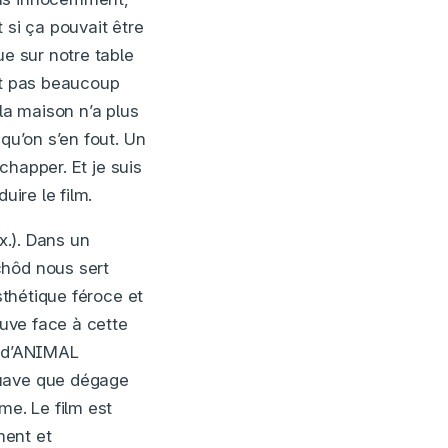
t si ça pouvait être
ue sur notre table
oit pas beaucoup
 la maison n’a plus
qu’on s’en fout. Un
apper. Et je suis
uire le film.
x.). Dans un
chôd nous sert
sthétique féroce et
ouve face à cette
o d’ANIMAL
suave que dégage
me. Le film est
ment et