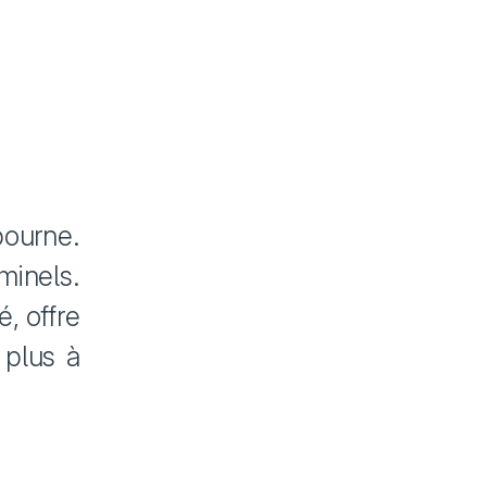
ourne.
iminels.
, offre
e plus à