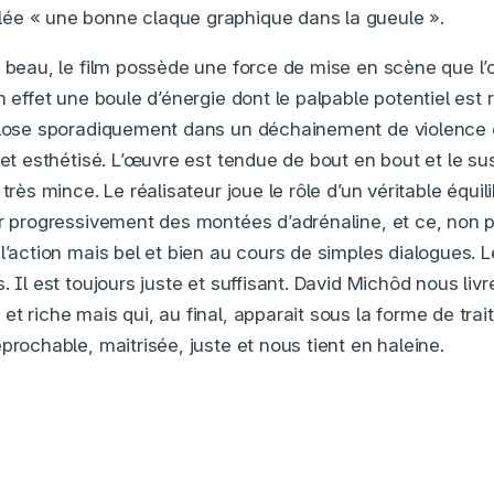
ée « une bonne claque graphique dans la gueule ».
 beau, le film possède une force de mise en scène que l’on
n effet une boule d’énergie dont le palpable potentiel est r
plose sporadiquement dans un déchainement de violence c
é et esthétisé. L’œuvre est tendue de bout en bout et le s
très mince. Le réalisateur joue le rôle d’un véritable équili
ir progressivement des montées d’adrénaline, et ce, non p
l’action mais bel et bien au cours de simples dialogues. Le
. Il est toujours juste et suffisant. David Michôd nous livr
t riche mais qui, au final, apparait sous la forme de trai
prochable, maitrisée, juste et nous tient en haleine.