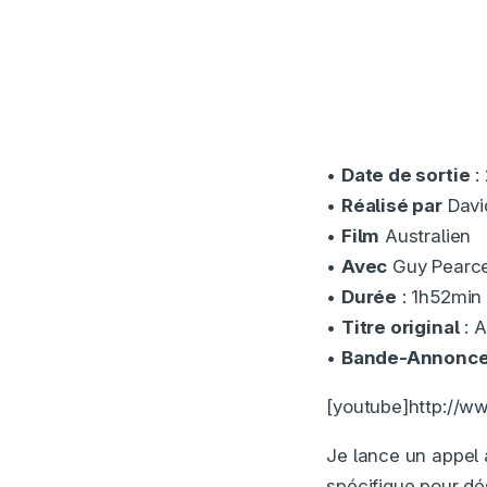
•
Date de sortie
: 
•
Réalisé par
Davi
•
Film
Australien
•
Avec
Guy Pearce
•
Durée
: 1h52min
•
Titre original
: 
•
Bande-Annonc
[youtube]http://
Je lance un appel à
spécifique pour d