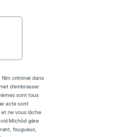
 film criminel dans
ermet d’embrasser
 thèmes sont tous
ue acte sont
s et ne vous lâche
David Michôd gère
vrant, fougueux,