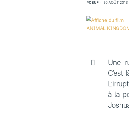
POEUF
·
20 AOÛT 2013
Une r
C’est l
L’irru
à la po
Joshua