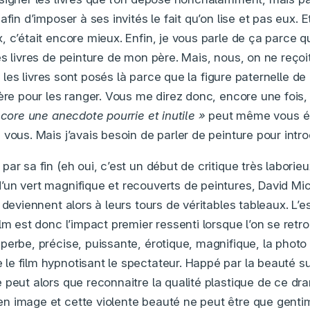
afin d’imposer à ses invités le fait qu’on lise et pas eux. E
 c’était encore mieux. Enfin, je vous parle de ça parce q
es livres de peinture de mon père. Mais, nous, on ne reç
t, les livres sont posés là parce que la figure paternelle de
ère pour les ranger. Vous me direz donc, encore une fois, 
ncore une anecdote pourrie et inutile »
peut même vous éch
vous. Mais j’avais besoin de parler de peinture pour introd
ar sa fin (eh oui, c’est un début de critique très laborieu
un vert magnifique et recouverts de peintures, David Mi
 deviennent alors à leurs tours de véritables tableaux. L’e
lm est donc l’impact premier ressenti lorsque l’on se retr
perbe, précise, puissante, érotique, magnifique, la phot
le film hypnotisant le spectateur. Happé par la beauté 
 peut alors que reconnaitre la qualité plastique de ce dra
 image et cette violente beauté ne peut être que genti