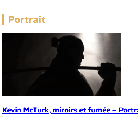
Portrait
Kevin McTurk, miroirs et fumée – Portr