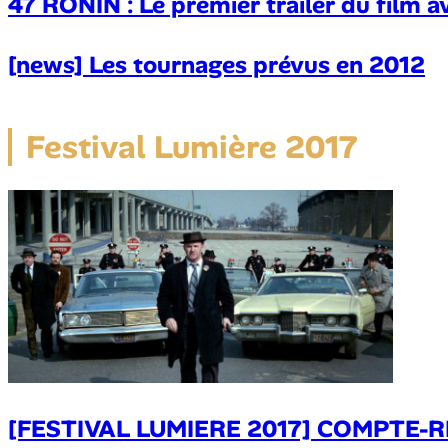
47 RONIN : Le premier trailer du film 
[news] Les tournages prévus en 2012
Festival Lumière 2017
[FESTIVAL LUMIERE 2017] COMPTE-