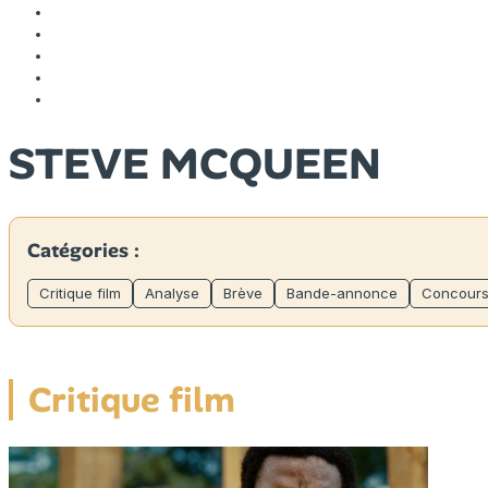
STEVE MCQUEEN
Catégories :
Critique film
Analyse
Brève
Bande-annonce
Concour
Critique film