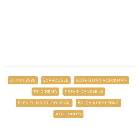
7 MAI 2020
CAROUSEL
CHRISTIAN VOLCKMAN
E-CINÉMA
KEVIN JANSSENS
LES FILMS DU POISSON
OLGA KURYLENKO
THE ROOM