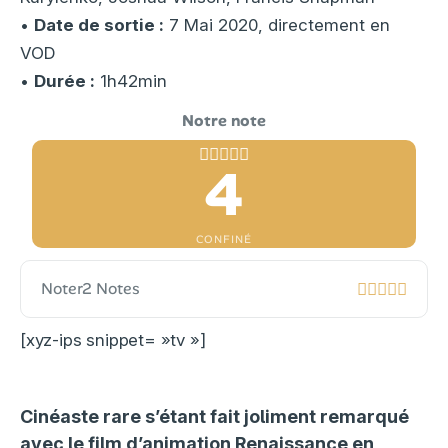
•
Date de sortie :
7 Mai 2020, directement en
VOD
•
Durée :
1h42min
4
CONFINÉ
Noter
2 Notes
[xyz-ips snippet= »tv »]
Cinéaste rare s’étant fait joliment remarqué
avec le film d’animation Renaissance en