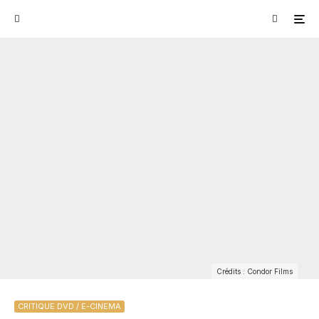
Crédits : Condor Films
CRITIQUE DVD / E-CINEMA