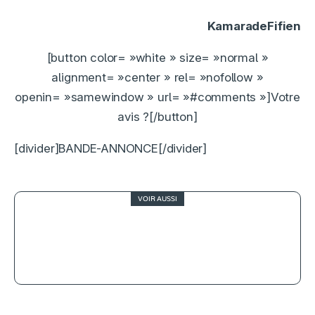
KamaradeFifien
[button color= »white » size= »normal »
alignment= »center » rel= »nofollow »
openin= »samewindow » url= »#comments »]Votre
avis ?[/button]
[divider]BANDE-ANNONCE[/divider]
VOIR AUSSI
3
Alors, c’est quoi l’amour ?