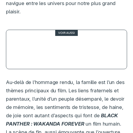
navigue entre les univers pour notre plus grand
plaisir.
VOIR AUSSI
Ordre chronologique MCU : dans
quel ordre regarder tous les films et
séries Marvel en 2026 ?
Au-delà de l’hommage rendu, la famille est l’un des
thèmes principaux du film. Les liens fraternels et
parentaux, l’unité d’un peuple désemparé, le devoir
de mémoire, les sentiments de tristesse, de haine,
de joie sont autant d’aspects qui font de
BLACK
PANTHER : WAKANDA FOREVER
un film humain.
La scène de fin, aussi émouvante que l’ouverture,