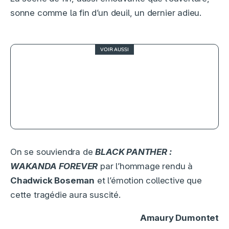
sonne comme la fin d’un deuil, un dernier adieu.
VOIR AUSSI
0
Star Wars, Épisode VII – Le Réveil
de la Force, digne successeur de la
franchise
On se souviendra de
BLACK PANTHER :
WAKANDA FOREVER
par l’hommage rendu à
Chadwick Boseman
et l’émotion collective que
cette tragédie aura suscité.
Amaury Dumontet