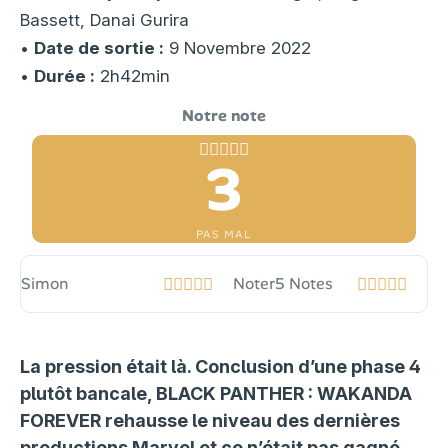
Bassett, Danai Gurira
•
Date de sortie :
9 Novembre 2022
•
Durée :
2h42min
3
PAS MAL
Simon
Noter
5 Notes
La pression était là. Conclusion d’une phase 4
plutôt bancale, BLACK PANTHER : WAKANDA
FOREVER rehausse le niveau des dernières
productions Marvel et ce n’était pas gagné.