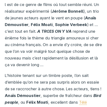
l est de ce genre de films où tout semble réuni. Un
réalisateur expérimenté (
Jérôme Bonnell
), un trio
de jeunes acteurs ayant le vent en poupe (
Anaïs
Démoustier
,
Félix Moati
,
Sophie Verbeek
) et …
c’est tout en fait.
A TROIS ON Y VA
reprend une
énième fois le thème du triangle amoureux si cher
au cinéma français. On a envie d’y croire, de se dire
que l’on va voir malgré tout quelque chose de
nouveau mais c’est rapidement la désillusion et là
ça va devenir long …
L’histoire tenant sur un timbre poste, l’on sait
d’emblée qu’on ne sera pas surpris alors on essaie
de se raccrocher à autre chose. Les acteurs, tiens !
Anaïs Démoustier
, superbe de fraîcheur dans
Bird
people
, ou
Félix Moati
, excellent dans
Télé