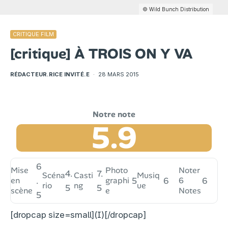
© Wild Bunch Distribution
CRITIQUE FILM
[critique] À TROIS ON Y VA
RÉDACTEUR.RICE INVITÉ.E
·
28 MARS 2015
5.9
6
Mise
Photo
Noter
4.
7.
Scéna
Casti
Musiq
en
.
graphi
5
6
6
6
rio
ng
ue
5
5
scène
e
Notes
5
[dropcap size=small](I)[/dropcap]