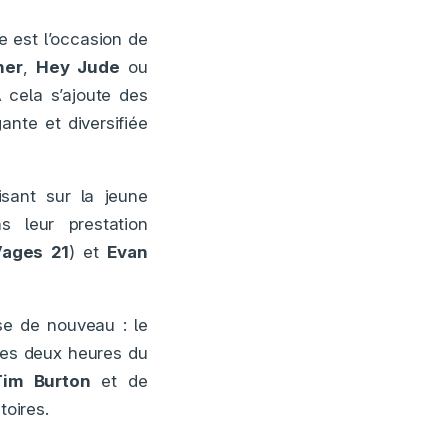
le est l’occasion de
her
,
Hey Jude
ou
 cela s’ajoute des
ante et diversifiée
isant sur la jeune
s leur prestation
Vages 21
) et
Evan
ose de nouveau : le
 les deux heures du
Tim Burton
et de
oires.