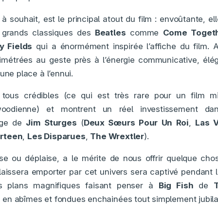
à souhait, est le principal atout du film : envoûtante, el
s grands classiques des
Beatles
comme
Come Toget
y Fields
qui a énormément inspirée l’affiche du film. A
imétrées au geste près à l’énergie communicative, élég
une place à l’ennui.
tous crédibles (ce qui est très rare pour un film m
woodienne) et montrent un réel investissement dan
mage de
Jim Sturges
(
Deux Sœurs Pour Un Roi
,
Las 
irteen
,
Les Disparues
,
The Wrextler
).
laise ou déplaise, a le mérite de nous offrir quelque ch
laissera emporter par cet univers sera captivé pendant
ns plans magnifiques faisant penser à
Big Fish
de
en abîmes et fondues enchainées tout simplement jubilat