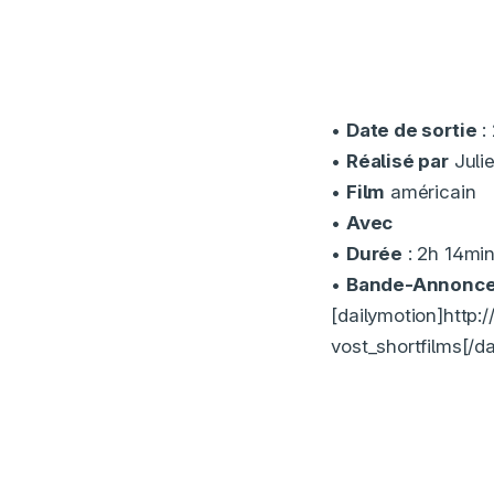
•
Date de sortie
:
•
Réalisé par
Juli
•
Film
américain
•
Avec
•
Durée
: 2h 14mi
•
Bande-Annonc
[dailymotion]http
vost_shortfilms[/d