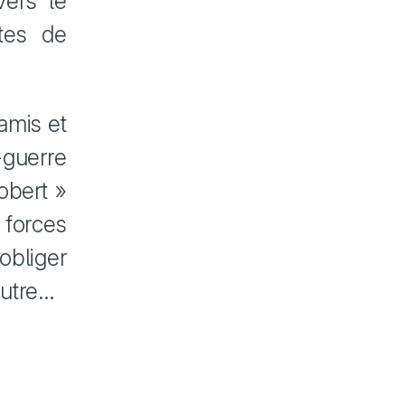
vers le
tes de
amis et
-guerre
obert »
 forces
obliger
autre…