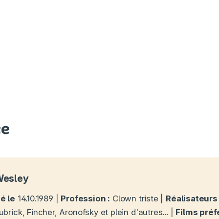
ce
esley
é le
14.10.1989 |
Profession :
Clown triste |
Réalisateurs 
ubrick, Fincher, Aronofsky et plein d'autres... |
Films préf