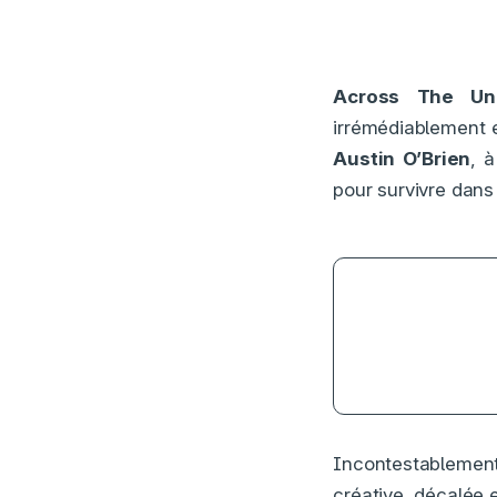
Across The Uni
irrémédiablement 
Austin O’Brien
, 
pour survivre dans
5
Incontestablemen
créative, décalée e