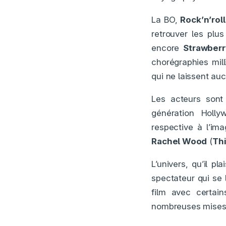
La BO,
Rock’n’roll
retrouver les plu
encore
Strawberr
chorégraphies mill
qui ne laissent auc
Les acteurs sont 
génération Holly
respective à l’i
Rachel Wood
(
Th
L’univers, qu’il p
spectateur qui se 
film avec certai
nombreuses mises 