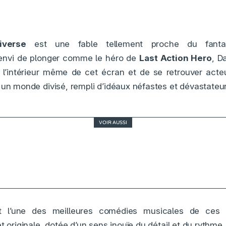
verse
est une fable tellement proche du fant
envi de plonger comme le héro de
Last Action Hero
, D
à l’intérieur même de cet écran et de se retrouver acte
 un monde divisé, rempli d’idéaux néfastes et dévastateur
VOIR AUSSI
Une bataille après l’autre, du grand cinéma
t l’une des meilleures comédies musicales de ces 
t originale, dotée d’un sens inouïe du détail et du rythme.