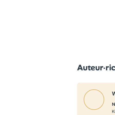
Auteur·ri
W
N
K