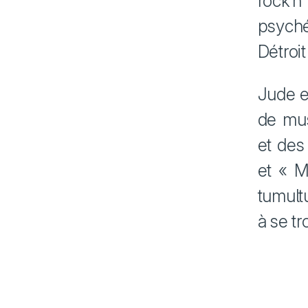
rock’n
psych
Détroi
Jude e
de mus
et des
et « M
tumult
à se t