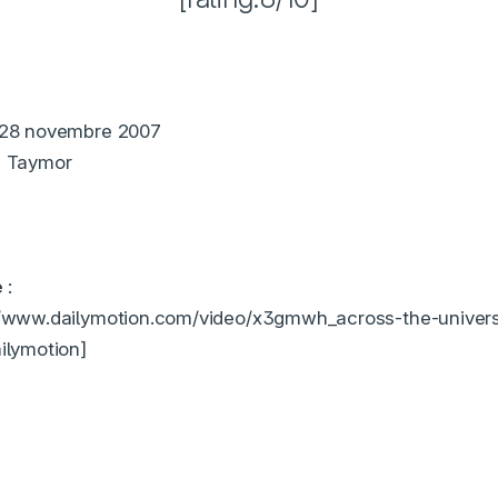
 28 novembre 2007
e Taymor
n
e
:
://www.dailymotion.com/video/x3gmwh_across-the-univer
ailymotion]